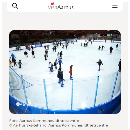
Sport og aktiviteter
Oplevelser
Kalender
Byer og steder
Planlæg ferien
Transport
Aarhus, Østjylland
Foto
:
Aarhus Kommunes Idtrætscentre
©
Aarhus Skøjtehal (c) Aarhus Kommunes Idtrætscentre