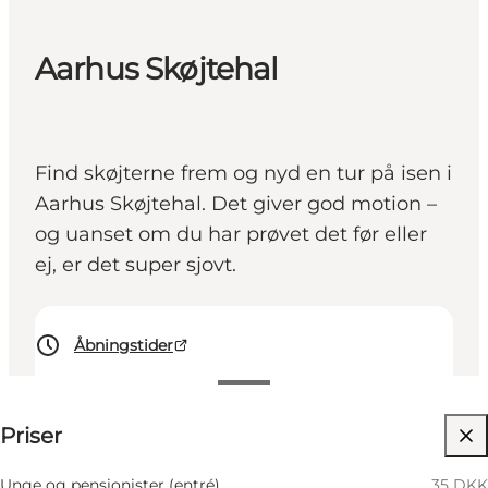
Aarhus Skøjtehal
Find skøjterne frem og nyd en tur på isen i
Aarhus Skøjtehal. Det giver god motion –
og uanset om du har prøvet det før eller
ej, er det super sjovt.
Åbningstider
Se priser
Priser
Besøg hjemmeside
Børn, Min partner, Venner
Unge og pensionister (entré)
35 DKK