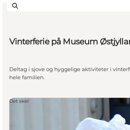
Vinterferie på Museum Østjyll
Oplevelser
Kalender
Byer og steder
Deltag i sjove og hyggelige aktiviteter i vinte
Planlæg ferien
hele familien.
Transport
Det sker