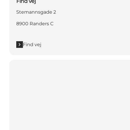
Find vej
Stemannsgade 2
8900 Randers C
Find vej