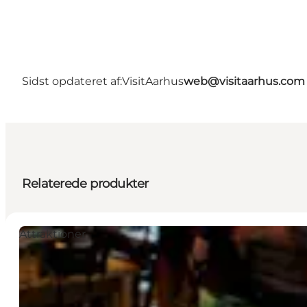
Sidst opdateret af:
VisitAarhus
web@visitaarhus.com
Relaterede produkter
Attraktioner