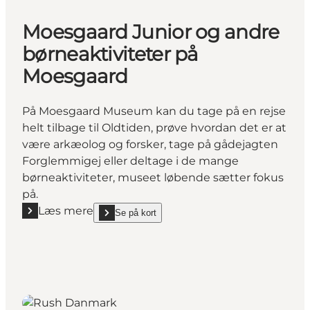
Moesgaard Junior og andre
børneaktiviteter på
Moesgaard
På Moesgaard Museum kan du tage på en rejse
helt tilbage til Oldtiden, prøve hvordan det er at
være arkæolog og forsker, tage på gådejagten
Forglemmigej eller deltage i de mange
børneaktiviteter, museet løbende sætter fokus
på.
Læs mere
Se på kort
Læs mere "Moesgaard Junior og andre børneaktivit
show Moesgaard Junior og andre børneaktiviteter 