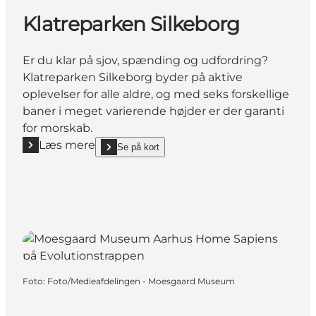
Klatreparken Silkeborg
Er du klar på sjov, spænding og udfordring?
Klatreparken Silkeborg byder på aktive
oplevelser for alle aldre, og med seks forskellige
baner i meget varierende højder er der garanti
for morskab.
Læs mere
Se på kort
Læs mere "Klatreparken Silkeborg"
show Klatreparken Silkeborg on_map
Foto
:
Foto/Medieafdelingen - Moesgaard Museum