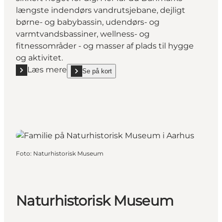
længste indendørs vandrutsjebane, dejligt
børne- og babybassin, udendørs- og
varmtvandsbassiner, wellness- og
fitnessområder - og masser af plads til hygge
og aktivitet.
Læs mere
Se på kort
Læs mere "Water & Wellness - Randers Badeland"
show Water & Wellness - Randers Badeland on_map
Foto
:
Naturhistorisk Museum
Naturhistorisk Museum