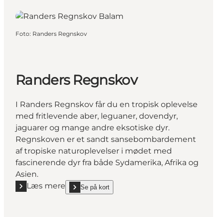
Foto
:
Randers Regnskov
Randers Regnskov
I Randers Regnskov får du en tropisk oplevelse
med fritlevende aber, leguaner, dovendyr,
jaguarer og mange andre eksotiske dyr.
Regnskoven er et sandt sansebombardement
af tropiske naturoplevelser i mødet med
fascinerende dyr fra både Sydamerika, Afrika og
Asien.
Læs mere
Se på kort
Læs mere "Randers Regnskov"
show Randers Regnskov on_map