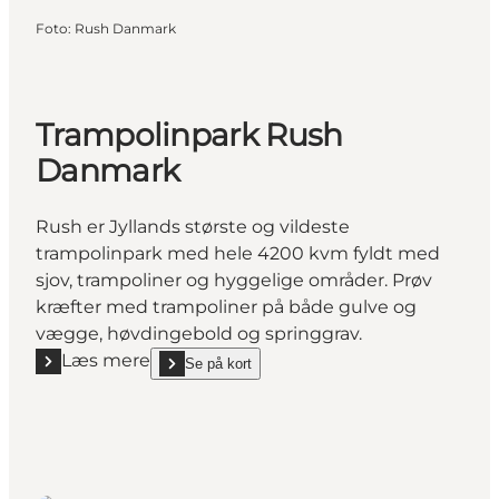
Foto
:
Rush Danmark
Trampolinpark Rush
Danmark
Rush er Jyllands største og vildeste
trampolinpark med hele 4200 kvm fyldt med
sjov, trampoliner og hyggelige områder. Prøv
kræfter med trampoliner på både gulve og
vægge, høvdingebold og springgrav.
Læs mere
Se på kort
Læs mere "Trampolinpark Rush Danmark"
show Trampolinpark Rush Danmark on_map