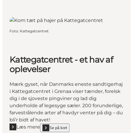
Foto
:
Kattegatcentret
Kattegatcentret - et hav af
oplevelser
Mærk gyset, når Danmarks eneste sandtigerhaj
i Kattegatcentret i Grenaa viser tænder, forelsk
dig i de sjoveste pingviner og lad dig
underholde af legesyge sæler. 200 forunderlige,
farvestrålende arter af havdyr venter på dig – du
bli’r bidt af havet!
Læs mere
Se på kort
Læs mere "Kattegatcentret - et hav af oplevelser"
show Kattegatcentret - et hav af oplevelser on_map