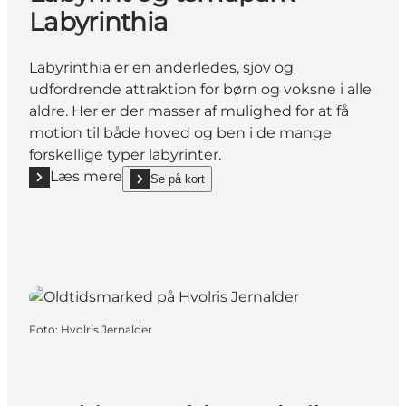
Labyrinthia
Labyrinthia er en anderledes, sjov og
udfordrende attraktion for børn og voksne i alle
aldre. Her er der masser af mulighed for at få
motion til både hoved og ben i de mange
forskellige typer labyrinter.
Læs mere
Se på kort
Læs mere "Labyrint og temapark Labyrinthia"
show Labyrint og temapark Labyrinthia on_map
Foto
:
Hvolris Jernalder