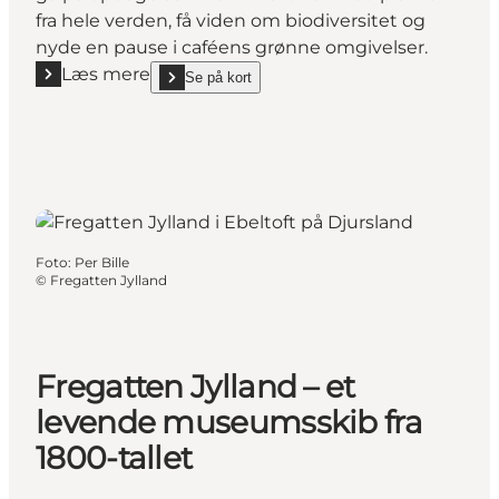
fra hele verden, få viden om biodiversitet og
nyde en pause i caféens grønne omgivelser.
Læs mere
Se på kort
Læs mere "Væksthusene i Botanisk Have - Aarhus’ e
show Væksthusene i Botanisk Have - Aarhus’ eksot
Foto
:
Per Bille
©
Fregatten Jylland
Fregatten Jylland – et
levende museumsskib fra
1800-tallet