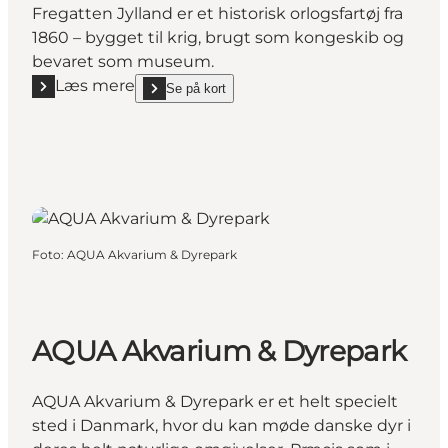
Fregatten Jylland er et historisk orlogsfartøj fra
1860 – bygget til krig, brugt som kongeskib og
bevaret som museum.
Læs mere
Se på kort
Læs mere "Fregatten Jylland – et levende museumssk
show Fregatten Jylland – et levende museumsskib fr
Foto
:
AQUA Akvarium & Dyrepark
AQUA Akvarium & Dyrepark
AQUA Akvarium & Dyrepark er et helt specielt
sted i Danmark, hvor du kan møde danske dyr i