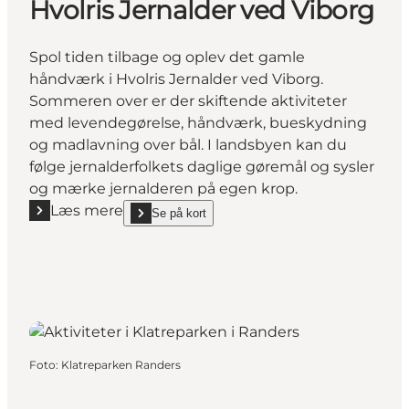
Hvolris Jernalder ved Viborg
Spol tiden tilbage og oplev det gamle
håndværk i Hvolris Jernalder ved Viborg.
Sommeren over er der skiftende aktiviteter
med levendegørelse, håndværk, bueskydning
og madlavning over bål. I landsbyen kan du
følge jernalderfolkets daglige gøremål og sysler
og mærke jernalderen på egen krop.
Læs mere
Se på kort
Læs mere "Hvolris Jernalder ved Viborg"
show Hvolris Jernalder ved Viborg on_map
Foto
:
Klatreparken Randers