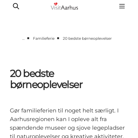
■
■
…
Familieferie
20 bedste børneoplevelser
Oplevelser
Kalender
Byer og steder
20 bedste
Planlæg ferien
børneoplevelser
Transport
Gør familieferien til noget helt særligt. I
Aarhusregionen kan I opleve alt fra
spændende museer og sjove legepladser
til naturoplevelser og kreative aktiviteter.