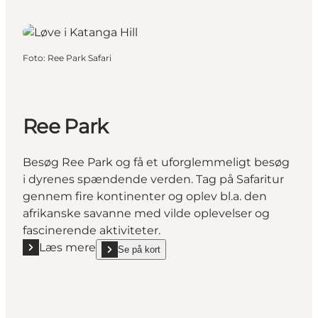
Foto
:
Ree Park Safari
Ree Park
Besøg Ree Park og få et uforglemmeligt besøg
i dyrenes spændende verden. Tag på Safaritur
gennem fire kontinenter og oplev bl.a. den
afrikanske savanne med vilde oplevelser og
fascinerende aktiviteter.
Læs mere
Se på kort
Læs mere "Ree Park"
show Ree Park on_map