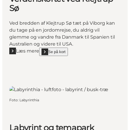
Sø
Ved bredden af Klejtrup Sø tæt på Viborg kan
du tage på en jordomrejse, du aldrig vil
glemme og vandre fra Danmark til Spanien til
Australien og videre til USA.
Læs mere
Se på kort
Læs mere "Verdenskortet ved Klejtrup Sø"
show Verdenskortet ved Klejtrup Sø on_map
Foto
:
Labyrinthia
Labyrint og temapark