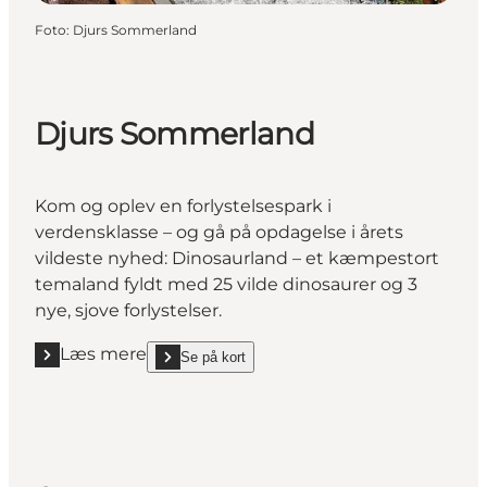
Foto
:
Djurs Sommerland
Djurs Sommerland
Kom og oplev en forlystelsespark i
verdensklasse – og gå på opdagelse i årets
vildeste nyhed: Dinosaurland – et kæmpestort
temaland fyldt med 25 vilde dinosaurer og 3
nye, sjove forlystelser.
Læs mere
Se på kort
Læs mere "Djurs Sommerland"
show Djurs Sommerland on_map