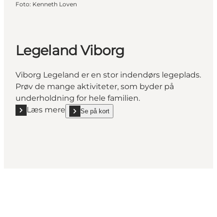
Foto
:
Kenneth Loven
Legeland Viborg
Viborg Legeland er en stor indendørs legeplads.
Prøv de mange aktiviteter, som byder på
underholdning for hele familien.
Læs mere
Se på kort
Læs mere "Legeland Viborg"
show Legeland Viborg on_map