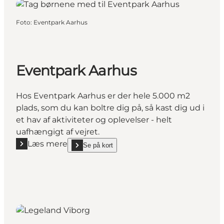
Foto
:
Eventpark Aarhus
Eventpark Aarhus
Hos Eventpark Aarhus er der hele 5.000 m2
plads, som du kan boltre dig på, så kast dig ud i
et hav af aktiviteter og oplevelser - helt
uafhængigt af vejret.
Læs mere
Se på kort
Læs mere "Eventpark Aarhus"
show Eventpark Aarhus on_map