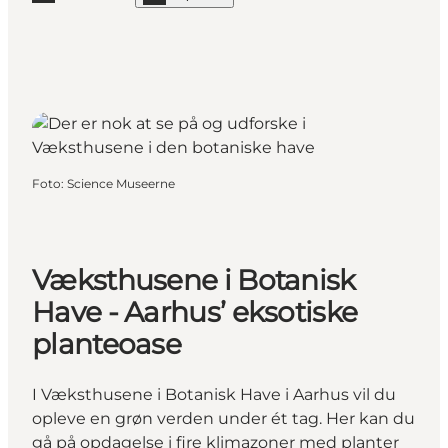
Læs mere "Skandinavisk Dyrepark"
Foto
:
Science Museerne
Væksthusene i Botanisk
Have - Aarhus’ eksotiske
planteoase
I Væksthusene i Botanisk Have i Aarhus vil du
opleve en grøn verden under ét tag. Her kan du
gå på opdagelse i fire klimazoner med planter