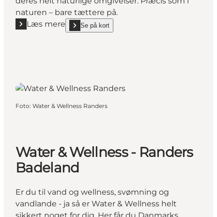
deres helt naturlige omgivelser. Præcis som i
naturen – bare tættere på.
Læs mere
Se på kort
Læs mere "AQUA Akvarium & Dyrepark"
show AQUA Akvarium & Dyrepark on_map
Foto
:
Water & Wellness Randers
Water & Wellness - Randers
Badeland
Er du til vand og wellness, svømning og
vandlande - ja så er Water & Wellness helt
sikkert noget for dig. Her får du Danmarks