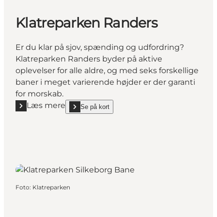
Klatreparken Randers
Er du klar på sjov, spænding og udfordring?
Klatreparken Randers byder på aktive
oplevelser for alle aldre, og med seks forskellige
baner i meget varierende højder er der garanti
for morskab.
Læs mere
Se på kort
Læs mere "Klatreparken Randers"
show Klatreparken Randers on_map
Foto
:
Klatreparken