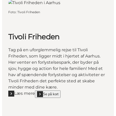
Foto
:
Tivoli Friheden
Tivoli Friheden
Tag på en uforglemmelig rejse til Tivoli
Friheden, som ligger midt i hjertet af Aarhus.
Her venter en forlystelsespark, der byder på
sjov, hygge og action for hele familien! Med et
hav af spændende forlystelser og aktiviteter er
Tivoli Friheden det perfekte sted at skabe
minder med dine kære.
Læs mere
Se på kort
Læs mere "Tivoli Friheden"
show Tivoli Friheden on_map