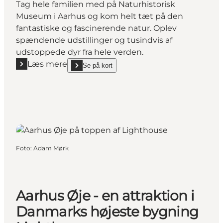
Tag hele familien med på Naturhistorisk
Museum i Aarhus og kom helt tæt på den
fantastiske og fascinerende natur. Oplev
spændende udstillinger og tusindvis af
udstoppede dyr fra hele verden.
Læs mere
Se på kort
Læs mere "Naturhistorisk Museum"
show Naturhistorisk Museum on_map
Foto
:
Adam Mørk
Aarhus Øje - en attraktion i
Danmarks højeste bygning