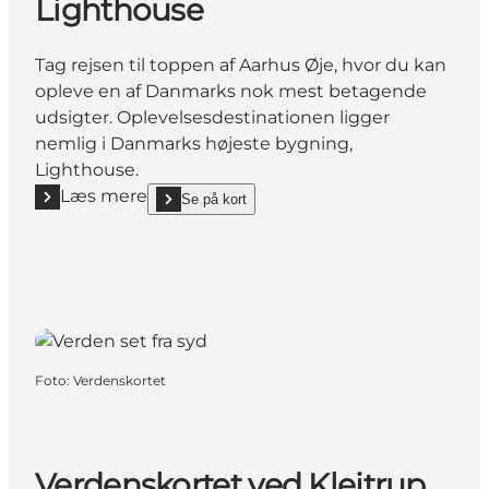
Lighthouse
Tag rejsen til toppen af Aarhus Øje, hvor du kan
opleve en af Danmarks nok mest betagende
udsigter. Oplevelsesdestinationen ligger
nemlig i Danmarks højeste bygning,
Lighthouse.
Læs mere
Se på kort
Læs mere "Aarhus Øje - en attraktion i Danmarks h
show Aarhus Øje - en attraktion i Danmarks højest
Foto
:
Verdenskortet
Verdenskortet ved Klejtrup