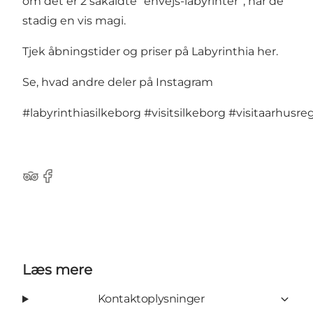
om det er 2 såkaldte ”envejs-labyrinter”, har de
stadig en vis magi.
Tjek åbningstider og priser på Labyrinthia her
.
Se, hvad andre deler på Instagram
#labyrinthiasilkeborg
#visitsilkeborg
#visitaarhusre
TripAdvisor
Facebook
Læs mere
Kontaktoplysninger