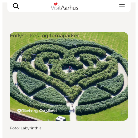
Forlystelses- og temaparker
Oplevelser
Kalender
Byer og steder
Planlæg ferien
Transport
Silkeborg, Østjylland
Foto
:
Labyrinthia