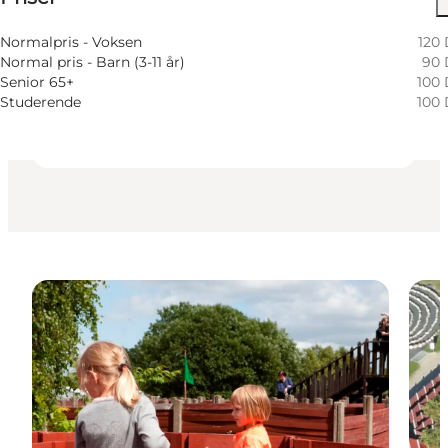
Hunde tilladt
Normalpris - Voksen
120
Normal pris - Barn (3-11 år)
90
Børn, Venner, Min partner
Senior 65+
100
Studerende
100