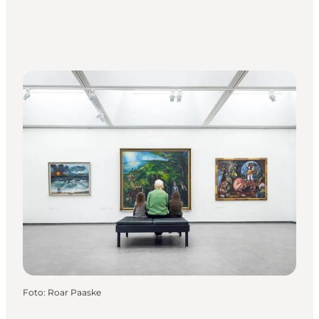
Foto
:
Roar Paaske