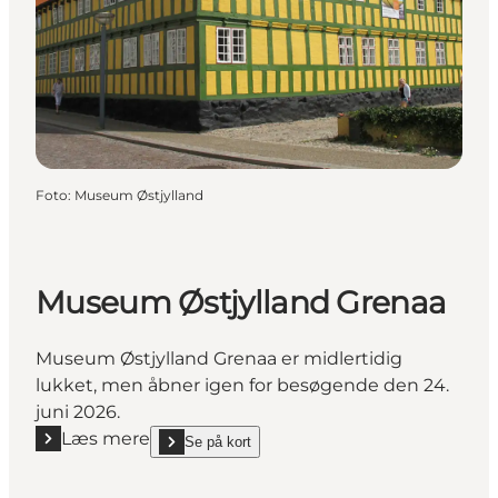
Foto
:
Museum Østjylland
Museum Østjylland Grenaa
Museum Østjylland Grenaa er midlertidig
lukket, men åbner igen for besøgende den 24.
juni 2026.
Læs mere
Se på kort
Læs mere "Museum Østjylland Grenaa"
show Museum Østjylland Grenaa on_map