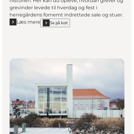
historien. Her kan du opleve, hvordan grever og
grevinder levede til hverdag og fest i
herregårdens fornemt indrettede sale og stuer.
Læs mere
Se på kort
Læs mere "Gammel Estrup Danmarks Herregårds
show Gammel Estrup Danmarks Herregårdsmuseu