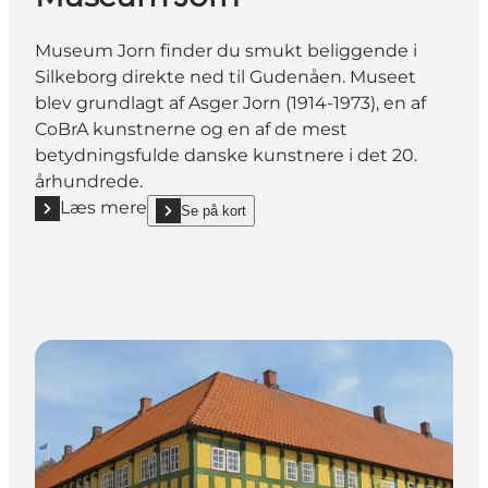
Museum Jorn finder du smukt beliggende i
Silkeborg direkte ned til Gudenåen. Museet
blev grundlagt af Asger Jorn (1914-1973), en af
CoBrA kunstnerne og en af de mest
betydningsfulde danske kunstnere i det 20.
århundrede.
Læs mere
Se på kort
Læs mere "Museum Jorn"
show Museum Jorn on_map