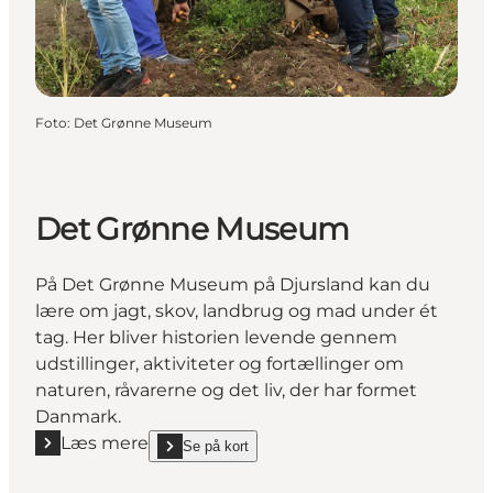
Foto
:
Det Grønne Museum
Det Grønne Museum
På Det Grønne Museum på Djursland kan du
lære om jagt, skov, landbrug og mad under ét
tag. Her bliver historien levende gennem
udstillinger, aktiviteter og fortællinger om
naturen, råvarerne og det liv, der har formet
Danmark.
Læs mere
Se på kort
Læs mere "Det Grønne Museum"
show Det Grønne Museum on_map