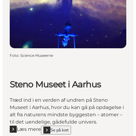
Foto
:
Science Museerne
Steno Museet i Aarhus
Træd ind i en verden af undren på Steno
Museet i Aarhus, hvor du kan gå på opdagelse i
alt fra naturens mindste byggesten – atomer –
til det uendelige, gådefulde univers.
Læs mere
Se på kort
Læs mere "Steno Museet i Aarhus"
show Steno Museet i Aarhus on_map