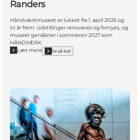
Randers
Håndværkmuseet er lukket fra 1. april 2025 og
to år frem. Udstillinger renoveres og fornyes, og
museet genåbner i sommeren 2027 som
HÅNDVÆRK.
Læs mere
Se på kort
Læs mere "Håndværksmuseet i Randers"
show Håndværksmuseet i Randers on_map