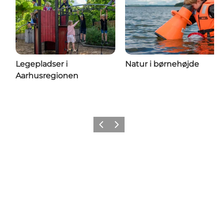
Legepladser i
Natur i børnehøjde
Aarhusregionen
Forrige
Næste
Share your moments with us