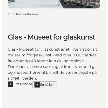
Foto
:
Kasper Palsnov
Glas - Museet for glaskunst
Glas - Museet for glaskunst er et internationalt
museum for glaskunst. Med over 1600 værker
fra omkring 40 lande kan du her opleve
Danmarks største samling af kunstværker i glas
og museet hører til blandt de væsentligste på
sit felt i verden.
Læs mere
Se på kort
Læs mere "Glas - Museet for glaskunst"
show Glas - Museet for glaskunst on_map