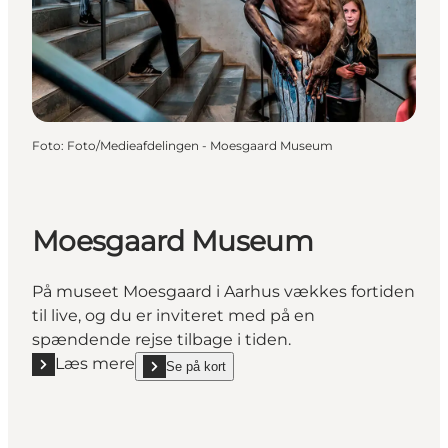
Foto
:
Foto/Medieafdelingen - Moesgaard Museum
Moesgaard Museum
På museet Moesgaard i Aarhus vækkes fortiden
til live, og du er inviteret med på en
spændende rejse tilbage i tiden.
Læs mere
Se på kort
Læs mere "Moesgaard Museum"
show Moesgaard Museum on_map