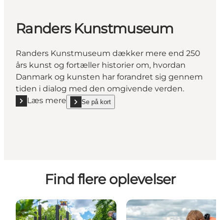
Randers Kunstmuseum
Randers Kunstmuseum dækker mere end 250
års kunst og fortæller historier om, hvordan
Danmark og kunsten har forandret sig gennem
tiden i dialog med den omgivende verden.
Læs mere
Se på kort
Læs mere "Randers Kunstmuseum"
show Randers Kunstmuseum on_map
Find flere oplevelser