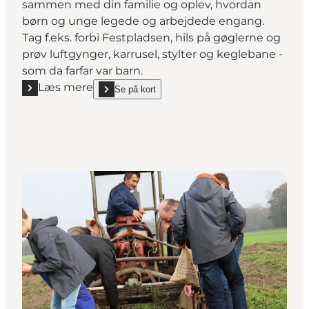
sammen med din familie og oplev, hvordan
børn og unge legede og arbejdede engang.
Tag f.eks. forbi Festpladsen, hils på gøglerne og
prøv luftgynger, karrusel, stylter og keglebane -
som da farfar var barn.
Læs mere
Se på kort
Læs mere "Vær barn i og med Den Gamle By"
show Vær barn i og med Den Gamle By on_map