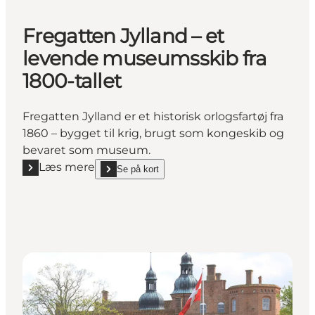
Fregatten Jylland – et
levende museumsskib fra
1800-tallet
Fregatten Jylland er et historisk orlogsfartøj fra
1860 – bygget til krig, brugt som kongeskib og
bevaret som museum.
Læs mere
Se på kort
Læs mere "Fregatten Jylland – et levende museumssk
show Fregatten Jylland – et levende museumsskib fr