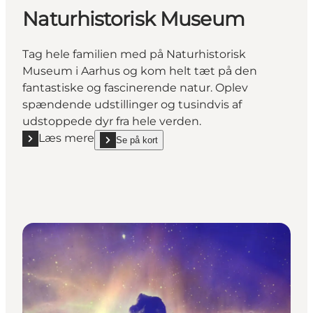
Naturhistorisk Museum
Tag hele familien med på Naturhistorisk
Museum i Aarhus og kom helt tæt på den
fantastiske og fascinerende natur. Oplev
spændende udstillinger og tusindvis af
udstoppede dyr fra hele verden.
Læs mere
Se på kort
Læs mere "Naturhistorisk Museum"
show Naturhistorisk Museum on_map