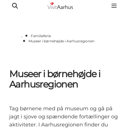
■
…
Familieferie
■
Museer i børnehøjde i Aarhusregionen
Oplevelser
Kalender
Byer og steder
Museer i børnehøjde i
Planlæg ferien
Transport
Aarhusregionen
Tag børnene med på museum og gå på
jagt i sjove og spændende fortællinger og
aktiviteter. I Aarhusregionen finder du