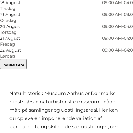
18 August
09:00 AM–04:
Tirsdag
19 August
09:00 AM–09:
Onsdag
20 August
09:00 AM–04:
Foto
:
Naturhistorisk Museum
Foto
:
Torsdag
21 August
09:00 AM–04:
Fredag
Forrige
Næste
22 August
09:00 AM–04:
Lørdag
Indlæs flere
Om Naturhistorisk Museum
Naturhistorisk Museum Aarhus er Danmarks
næststørste naturhistoriske museum - både
målt på samlinger og udstillingsareal. Her kan
du opleve en imponerende variation af
permanente og skiftende særudstillinger, der