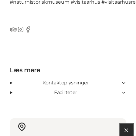
#naturhistoriskmuseum
#visitaarhus
#visitaarhusr
TripAdvisor
Instagram
Facebook
Læs mere
Kontaktoplysninger
Faciliteter