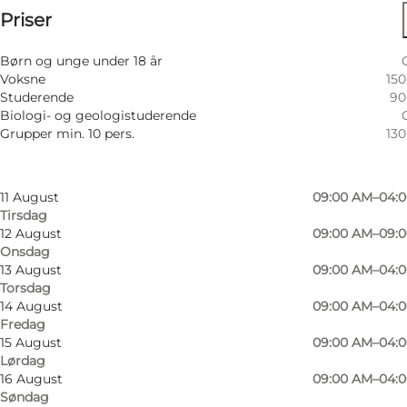
⌘
Priser
Johanneskors
Filtrér efter måned
6 August
09:00 AM–04:
Besøg hjemmeside
Børn og unge under 18 år
Torsdag
Voksne
15
7 August
09:00 AM–04:
Studerende
90
Fredag
Biologi- og geologistuderende
8 August
09:00 AM–04:
Grupper min. 10 pers.
13
Lørdag
9 August
09:00 AM–04:
Søndag
11 August
09:00 AM–04:
Tirsdag
12 August
09:00 AM–09:
Onsdag
13 August
09:00 AM–04:
Torsdag
14 August
09:00 AM–04:
Fredag
15 August
09:00 AM–04:
Lørdag
16 August
09:00 AM–04:
Søndag