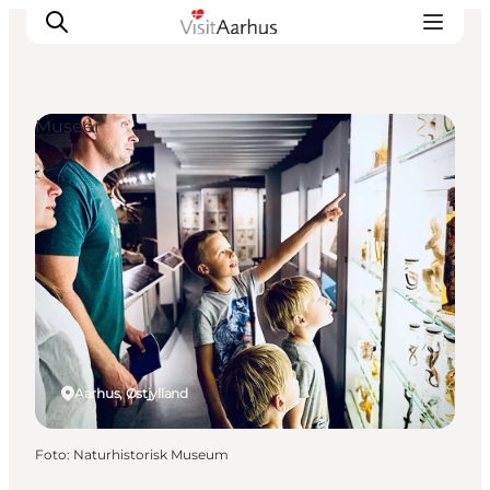
Museer
Oplevelser
Kalender
Byer og steder
Planlæg ferien
Transport
Aarhus, Østjylland
Foto
:
Naturhistorisk Museum