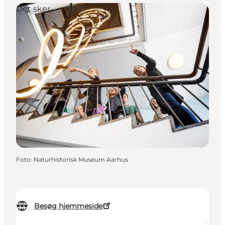
Det sker
Foto
:
Naturhistorisk Museum Aarhus
Besøg hjemmeside