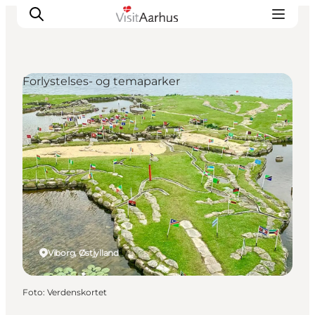
Forlystelses- og temaparker
Oplevelser
Kalender
Byer og steder
Planlæg ferien
Transport
Viborg, Østjylland
Foto
:
Verdenskortet