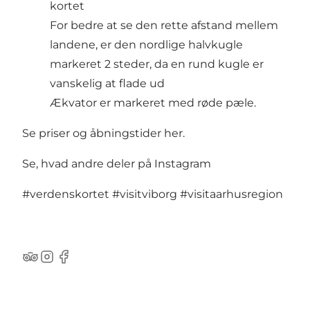
kortet
For bedre at se den rette afstand mellem
landene, er den nordlige halvkugle
markeret 2 steder, da en rund kugle er
vanskelig at flade ud
Ækvator er markeret med røde pæle.
Se
priser
og
åbningstider
her.
Se, hvad andre deler på Instagram
#verdenskortet
#visitviborg
#visitaarhusregion
TripAdvisor
Instagram
Facebook