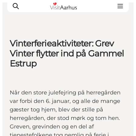
Vinterferieaktiviteter: Grev
Oplevelser
Vinter flytter ind på Gammel
Kalender
Estrup
Byer og steder
Planlæg ferien
Transport
Når den store julefejring på herregården
var forbi den 6. januar, og alle de mange
gæster tog hjem, blev der stille på
herregården, der stod mørk og tom hen.
Greven, grevinden og en del af
tjenestefolkene tog nemlig på ferie i