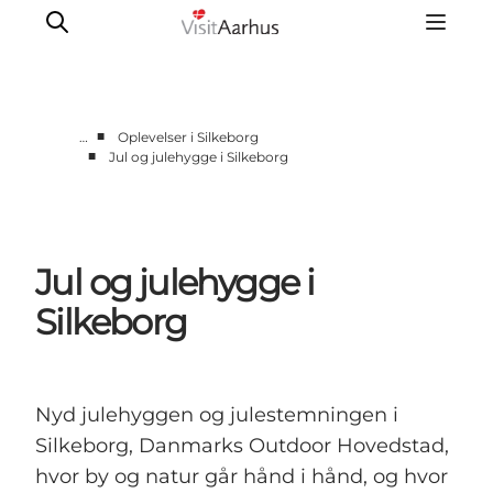
■
…
Oplevelser i Silkeborg
■
Jul og julehygge i Silkeborg
Byer og steder
Aarhus
Djursland
Jul og julehygge i
Randers
Silkeborg
Silkeborg
Viborg
Favrskov
Nyd julehyggen og julestemningen i
Silkeborg, Danmarks Outdoor Hovedstad,
hvor by og natur går hånd i hånd, og hvor