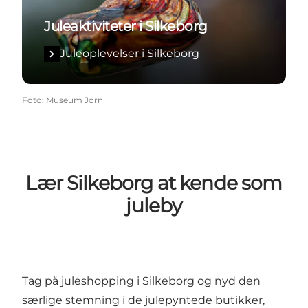
Juleaktiviteter i Silkeborg
Juleoplevelser i Silkeborg
Foto
:
Museum Jorn
Lær Silkeborg at kende som
juleby
Tag på
juleshopping
i Silkeborg og nyd den
særlige stemning i de julepyntede butikker,