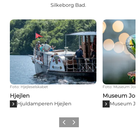
Silkeborg Bad.
Hjejlen
Museum Jorn
Foto
:
Hjejleselskabet
Foto
:
Museum Jor
Hjejlen
Museum Jor
Hjuldamperen Hjejlen
Museum Jo
Forrige
Næste