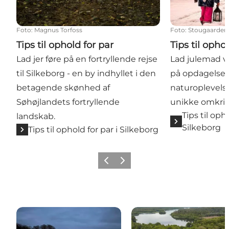
Foto
:
Magnus Torfoss
Foto
:
Stougaarden
Tips til ophold for par
Tips til oph
Lad jer føre på en fortryllende rejse
Lad julemad v
til Silkeborg - en by indhyllet i den
på opdagelse i
betagende skønhed af
naturoplevelse
Søhøjlandets fortryllende
unikke omkrin
Tips til op
landskab.
Silkeborg
Tips til ophold for par i Silkeborg
Forrige
Næste