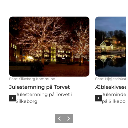
Julestemning på Torvet
Æbleskivesejl
Foto
:
Silkeborg Kommune
Foto
:
Hjejleselskab
Julestemning på Torvet
Æbleskivese
Julestemning på Torvet i
Juleminder
Silkeborg
på Silkebo
Forrige
Næste