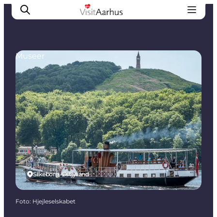
Museer
Oplevelser
Kalender
Byer og steder
Planlæg ferien
Transport
Silkeborg, Østjylland
Foto
:
Hjejleselskabet