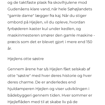
og de taktfaste plask fra skovlhjulene mod
Gudenåens klare vand, når hele Søhøjlandets
"gamle dame" lægger fra kaj. Når du stiger
ombord på
Hjejlen
, vil du opleve, hvordan
fyrbøderen kaster kul under kedlen, og
maskinmesteren smører den gamle maskine -
præcis som det er blevet gjort i mere end 150
år.
Hjejlens otte søstre
Gennem årene har s/s Hjejlen fået selskab af
otte "
søstre
" med hver deres historie og hver
deres charme. De er anderledes end
hjuldamperen Hjejlen og viser udviklingen i
bådebyggeri gennem tiden. Hver sommer er
Hjejleflåden med til at skabe liv på de