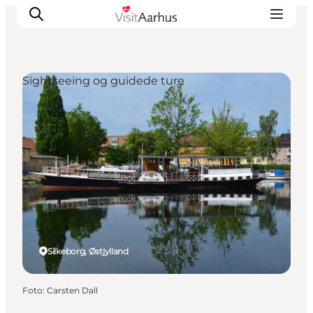
Sightseeing og guidede ture
Oplevelser
Kalender
Byer og steder
Planlæg ferien
Transport
Silkeborg, Østjylland
Foto
:
Carsten Dall