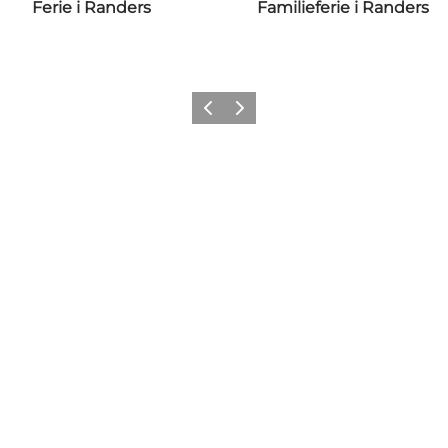
Ferie i Randers
Familieferie i Randers
Forrige
Næste
Share your moments with us