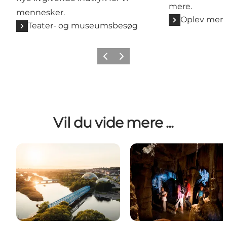
mere.
mennesker.
Oplev mere
Teater- og museumsbesøg
Forrige
Næste
Vil du vide mere ...