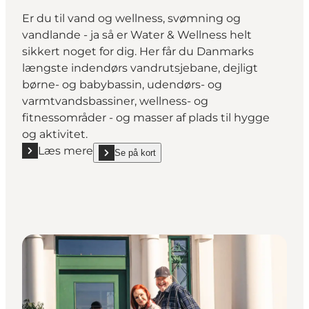
Er du til vand og wellness, svømning og
vandlande - ja så er Water & Wellness helt
sikkert noget for dig. Her får du Danmarks
længste indendørs vandrutsjebane, dejligt
børne- og babybassin, udendørs- og
varmtvandsbassiner, wellness- og
fitnessområder - og masser af plads til hygge
og aktivitet.
Læs mere
Se på kort
Læs mere "Water & Wellness - Randers Badeland"
show Water & Wellness - Randers Badeland on_map