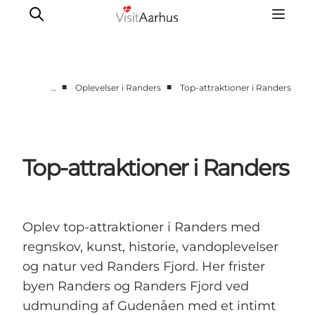
■
■
…
Oplevelser i Randers
Top-attraktioner i Randers
Byer og steder
Aarhus
Djursland
Top-attraktioner i Randers
Randers
Silkeborg
Viborg
Oplev top-attraktioner i Randers med
Favrskov
regnskov, kunst, historie, vandoplevelser
og natur ved Randers Fjord. Her frister
byen Randers og Randers Fjord ved
udmunding af Gudenåen med et intimt