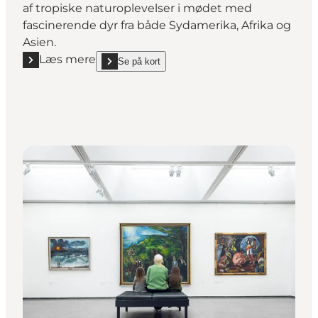
af tropiske naturoplevelser i mødet med
fascinerende dyr fra både Sydamerika, Afrika og
Asien.
Læs mere
Se på kort
Læs mere "Randers Regnskov"
show Randers Regnskov on_map