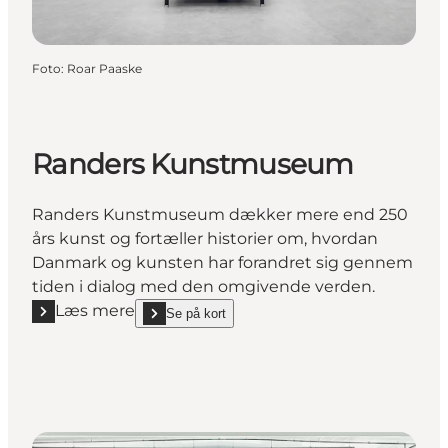
Foto
:
Roar Paaske
Randers Kunstmuseum
Randers Kunstmuseum dækker mere end 250
års kunst og fortæller historier om, hvordan
Danmark og kunsten har forandret sig gennem
tiden i dialog med den omgivende verden.
Læs mere
Se på kort
Læs mere "Randers Kunstmuseum"
show Randers Kunstmuseum on_map