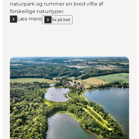
naturpark og rummer en bred vifte af
forskellige naturtyper.
Læs mere
Se på kort
Læs mere "Naturpark Randers Fjord"
show Naturpark Randers Fjord on_map