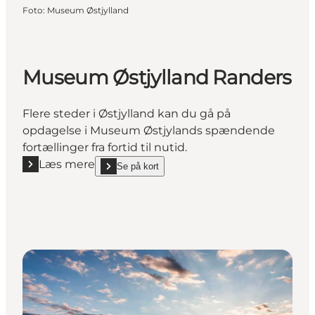
Foto
:
Museum Østjylland
Museum Østjylland Randers
Flere steder i Østjylland kan du gå på
opdagelse i Museum Østjylands spændende
fortællinger fra fortid til nutid.
Læs mere
Se på kort
Læs mere "Museum Østjylland Randers"
show Museum Østjylland Randers on_map