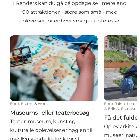
I Randers kan du gå på opdagelse i mere end
90 attraktioner - store som små - med
oplevelser for enhver smag og interesse.
Museums- eller teaterbesøg
Få det fulde o
Foto
:
Frame & Work
Foto
:
Jakob Lerch
©
Erik A. Frandsen
Museums- eller teaterbesøg
Få det fulde 
Teater, museum, kunst og
Oplev arkitektu
kulturelle oplevelser er nøglen til
museer, natu
nye livgivende indtryk for vi