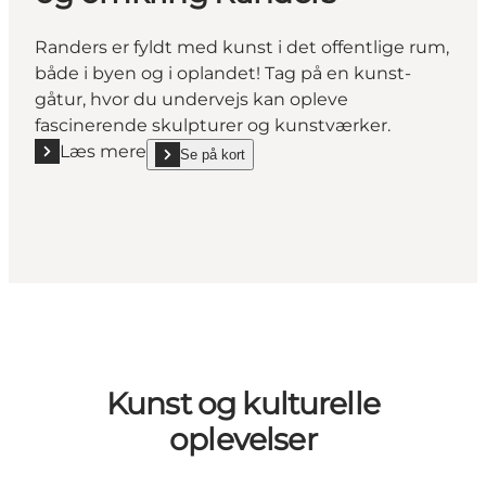
Randers er fyldt med kunst i det offentlige rum,
både i byen og i oplandet! Tag på en kunst-
gåtur, hvor du undervejs kan opleve
fascinerende skulpturer og kunstværker.
Læs mere
Se på kort
Læs mere "Skulpturer og Kunst-gåture i og omkrin
show Skulpturer og Kunst-gåture i og omkring Rand
Kunst og kulturelle
oplevelser