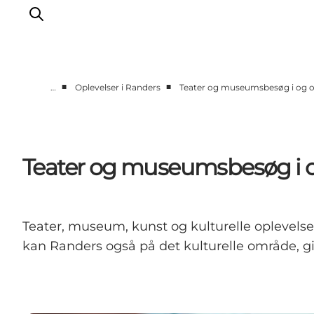
■
■
…
Oplevelser i Randers
Teater og museumsbesøg i og 
Byer og steder
Aarhus
Djursland
Teater og museumsbesøg i 
Randers
Silkeborg
Viborg
Teater, museum, kunst og kulturelle oplevelser
Favrskov
kan Randers også på det kulturelle område, giv