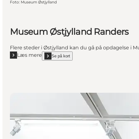
Foto
:
Museum Østjylland
Museum Østjylland Randers
Flere steder i Østjylland kan du gå på opdagelse i M
Læs mere
Se på kort
Læs mere "Museum Østjylland Randers"
show Museum Østjylland Randers on_map