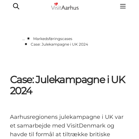
■
…
Markedsføringscases
■
Case: Julekampagne i UK 2024
Corporate
Analyser & tal
Projekter
Case: Julekampagne i UK
Partnersamarbejde
Frivillig ReThinker
2024
Presse
Om os
Aarhusregionens julekampagne i UK var
et samarbejde med VisitDenmark og
havde til formål at tiltrække britiske