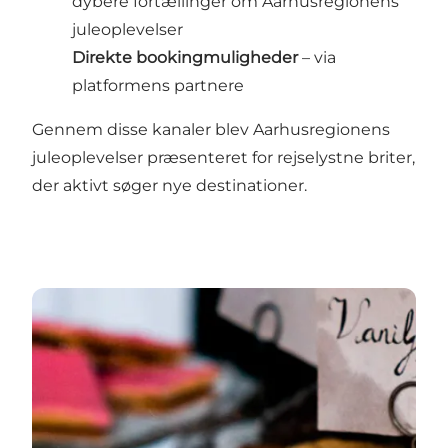
dybere fortællinger om Aarhusregionens
juleoplevelser
Direkte bookingmuligheder
– via
platformens partnere
Gennem disse kanaler blev Aarhusregionens
juleoplevelser præsenteret for rejselystne briter,
der aktivt søger nye destinationer.