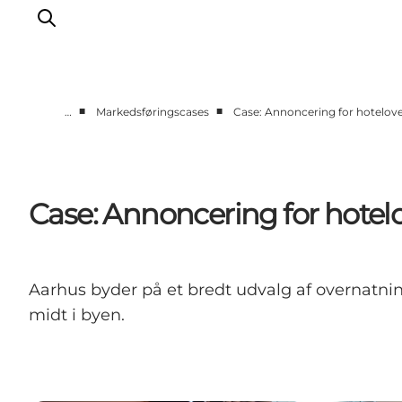
■
■
…
Markedsføringscases
Case: Annoncering for hotelove
Corporate
Analyser & tal
Projekter
Case: Annoncering for hotel
Partnersamarbejde
Frivillig ReThinker
Presse
Aarhus byder på et bredt udvalg af overnatnin
Om os
midt i byen.