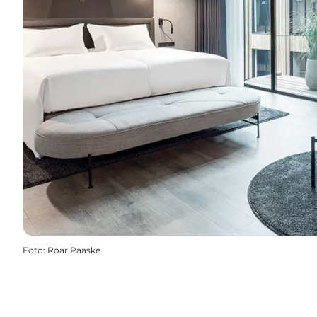
Foto
:
Roar Paaske