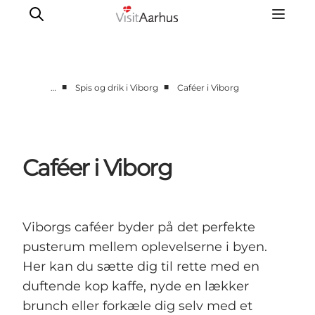
■
■
…
Spis og drik i Viborg
Caféer i Viborg
Byer og steder
Aarhus
Djursland
Caféer i Viborg
Randers
Silkeborg
Viborg
Viborgs caféer byder på det perfekte
Favrskov
pusterum mellem oplevelserne i byen.
Her kan du sætte dig til rette med en
duftende kop kaffe, nyde en lækker
brunch eller forkæle dig selv med et