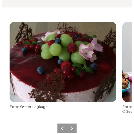
Foto
:
Søster Lagkage
Foto
:
©
Søst
Forrige
Næste