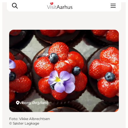
Cafeer
Oplevelser
Kalender
Byer og steder
Planlæg ferien
Transport
Viborg, Østjylland
Foto
:
Vikke Albrechtsen
©
Søster Lagkage