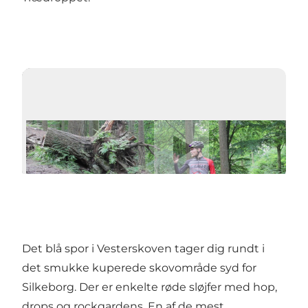
Afspil video
Det blå spor i
Vesterskoven
tager dig rundt i
det smukke kuperede skovområde syd for
Silkeborg. Der er enkelte røde sløjfer med hop,
drops og rockgardens. En af de mest