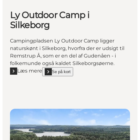
Ly Outdoor Camp i
Silkeborg
Campingpladsen Ly Outdoor Camp ligger
naturskønt i Silkeborg, hvorfra der er udsigt til
Remstrup Å, som er en del af Gudenåen - i
folkemunde også kaldet Silkeborgsøerne.
Læs mere
Se på kort
Læs mere "Ly Outdoor Camp i Silkeborg"
show Ly Outdoor Camp i Silkeborg on_map