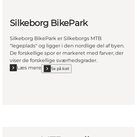
Silkeborg BikePark
Silkeborg BikePark er Silkeborgs MTB
"legeplads" og ligger i den nordlige del af byen.
De forskellige spor er markeret med farver, der
viser de forskellige sværhedsgrader.
Læs mere
Se på kort
Læs mere "Silkeborg BikePark"
show Silkeborg BikePark on_map