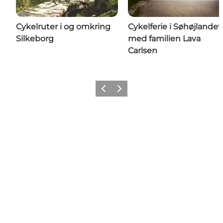
Cykelruter i og omkring
Cykelferie i Søhøjlandet
Silkeborg
med familien Lava
Carlsen
Forrige
Næste
Share your moments with us