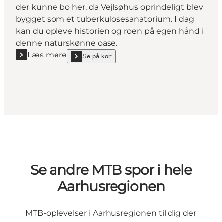
der kunne bo her, da Vejlsøhus oprindeligt blev
bygget som et tuberkulosesanatorium. I dag
kan du opleve historien og roen på egen hånd i
denne naturskønne oase.
Læs mere
Se på kort
Læs mere "Vejlsøhus Hotel og Konferencecenter"
show Vejlsøhus Hotel og Konferencecenter on_map
Se andre MTB spor i hele
Aarhusregionen
MTB-oplevelser i Aarhusregionen til dig der