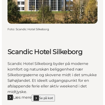
Foto
:
Scandic Hotel Silkeborg
Scandic Hotel Silkeborg
Scandic Hotel Silkeborg byder på moderne
komfort og naturskøn beliggenhed nær
Silkeborgsøerne og skovene midt i det smukke
Søhøjlandet. Et ideelt udgangspunkt for en
afslappende ferie eller aktiv weekend i det
midtjyske.
Læs mere
Se på kort
Læs mere "Scandic Hotel Silkeborg"
show Scandic Hotel Silkeborg on_map