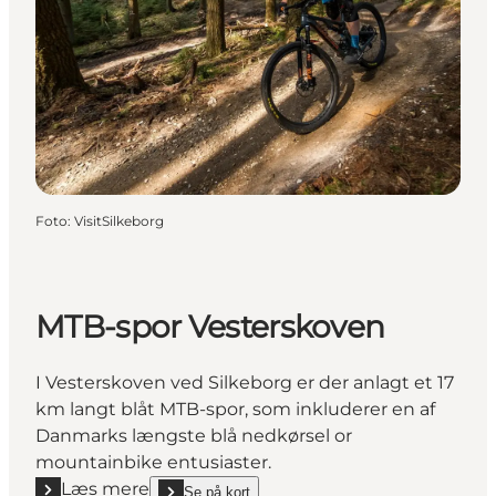
Foto
:
VisitSilkeborg
MTB-spor Vesterskoven
I Vesterskoven ved Silkeborg er der anlagt et 17
km langt blåt MTB-spor, som inkluderer en af
Danmarks længste blå nedkørsel or
mountainbike entusiaster.
Læs mere
Se på kort