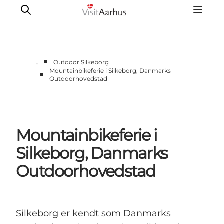
■
…
Outdoor Silkeborg
Mountainbikeferie i Silkeborg, Danmarks
■
Outdoorhovedstad
Byer og steder
Aarhus
Djursland
Randers
Mountainbikeferie i
Silkeborg
Silkeborg, Danmarks
Viborg
Outdoorhovedstad
Favrskov
Silkeborg er kendt som Danmarks