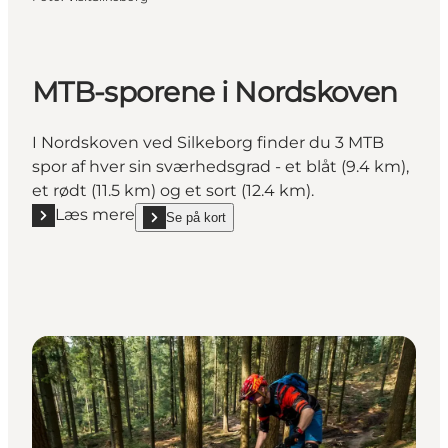
MTB-sporene i Nordskoven
I Nordskoven ved Silkeborg finder du 3 MTB
spor af hver sin sværhedsgrad - et blåt (9.4 km),
et rødt (11.5 km) og et sort (12.4 km).
Læs mere
Se på kort
Læs mere "MTB-sporene i Nordskoven"
show MTB-sporene i Nordskoven on_map