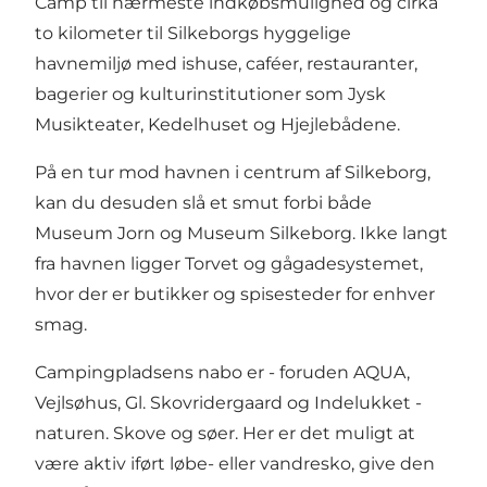
Camp til nærmeste indkøbsmulighed og cirka
to kilometer til Silkeborgs hyggelige
havnemiljø med ishuse, caféer, restauranter,
bagerier og kulturinstitutioner som Jysk
Musikteater, Kedelhuset og Hjejlebådene.
På en tur mod havnen i centrum af Silkeborg,
kan du desuden slå et smut forbi både
Museum Jorn og Museum Silkeborg. Ikke langt
fra havnen ligger Torvet og gågadesystemet,
hvor der er butikker og spisesteder for enhver
smag.
Campingpladsens nabo er - foruden AQUA,
Vejlsøhus, Gl. Skovridergaard og Indelukket -
naturen. Skove og søer. Her er det muligt at
være aktiv iført løbe- eller vandresko, give den