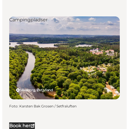
Campingpladser
Silkeborg, Østjylland
Foto
:
Karsten Bak Grosen / Setfraluften
Book her