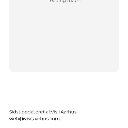
Loading map...
Sidst opdateret af:
VisitAarhus
web@visitaarhus.com