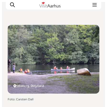
Bådudlejere
Oplevelser
Kalender
Byer og steder
Planlæg ferien
Transport
Silkeborg, Østjylland
Foto
:
Carsten Dall