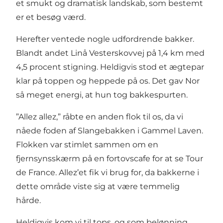
et smukt og dramatisk landskab, som bestemt
er et besøg værd.
Herefter ventede nogle udfordrende bakker.
Blandt andet Linå Vesterskovvej på 1,4 km med
4,5 procent stigning. Heldigvis stod et ægtepar
klar på toppen og heppede på os. Det gav Nor
så meget energi, at hun tog bakkespurten.
”Allez allez,” råbte en anden flok til os, da vi
nåede foden af Slangebakken i Gammel Laven.
Flokken var stimlet sammen om en
fjernsynsskærm på en fortovscafe for at se Tour
de France. Allez’et fik vi brug for, da bakkerne i
dette område viste sig at være temmelig
hårde.
Heldigvis kom vi til tops, og som belønning