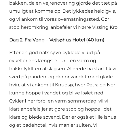
bakken, da en vejrenovering gjorde det tæt på
umuligt at komme op. Det lykkedes heldigvis,
og vi ankom til vores overnatningssted. Gør I
stop heromkring, anbefaler vi
Nørre Vissing Kro
.
Dag 2: Fra Veng – Vejlsøhus Hotel (40 km)
Efter en god nats søvn cyklede vi ud på
cykelferiens længste tur – en varm og
bakkefyldt en af slagsen. Allerede fra start fik vi
sved på panden, og derfor var det med glade
hvin, at vi ankom til Knudsø, hvor Petra og Nor
kunne hoppe i vandet og blive kølet ned.
Cykler I her forbi en varm sommerdag, vil vi
klart anbefale jer at gøre stop og hoppe i det
klare og bløde søvand. Der er også et lille ishus
og et badehotel, hvis man er sulten. Vi