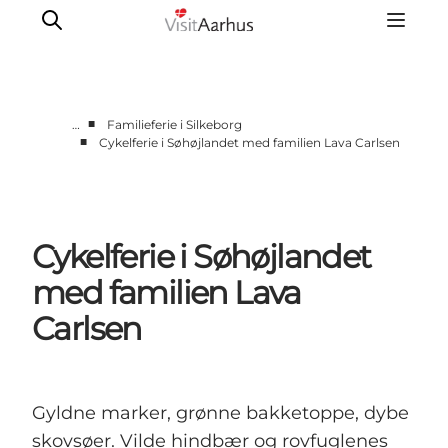
■
…
Familieferie i Silkeborg
■
Cykelferie i Søhøjlandet med familien Lava Carlsen
Byer og steder
Aarhus
Djursland
Cykelferie i Søhøjlandet
Randers
Silkeborg
med familien Lava
Viborg
Carlsen
Favrskov
Gyldne marker, grønne bakketoppe, dybe
skovsøer. Vilde hindbær og rovfuglenes