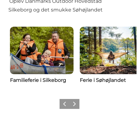
Oplev Danmarks Outdoor Hovedstad
Silkeborg og det smukke Søhøjlandet
Familieferie i Silkeborg
Ferie i Søhøjlandet
Forrige
Næste