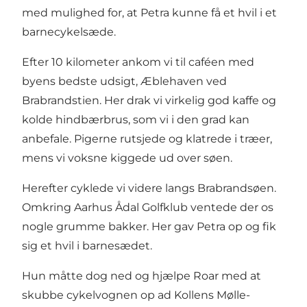
med mulighed for, at Petra kunne få et hvil i et
barnecykelsæde.
Efter 10 kilometer ankom vi til caféen med
byens bedste udsigt,
Æblehaven
ved
Brabrandstien. Her drak vi virkelig god kaffe og
kolde hindbærbrus, som vi i den grad kan
anbefale. Pigerne rutsjede og klatrede i træer,
mens vi voksne kiggede ud over søen.
Herefter cyklede vi videre langs
Brabrandsøen
.
Omkring
Aarhus Ådal
Golfklub ventede der os
nogle grumme bakker. Her gav Petra op og fik
sig et hvil i barnesædet.
Hun måtte dog ned og hjælpe Roar med at
skubbe cykelvognen op ad Kollens Mølle-