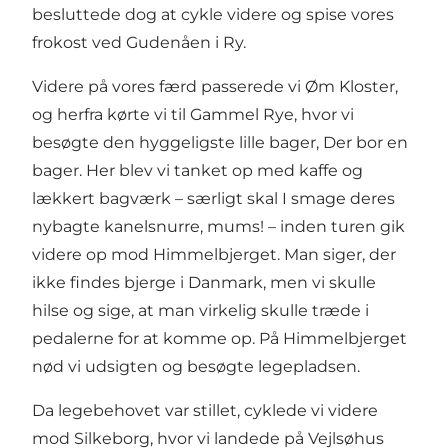
besluttede dog at cykle videre og spise vores
frokost ved
Gudenåen
i Ry.
Videre på vores færd passerede vi Øm Kloster,
og herfra kørte vi til Gammel Rye, hvor vi
besøgte den hyggeligste lille bager, Der bor en
bager. Her blev vi tanket op med kaffe og
lækkert bagværk – særligt skal I smage deres
nybagte kanelsnurre, mums! – inden turen gik
videre op mod
Himmelbjerget
. Man siger, der
ikke findes bjerge i Danmark, men vi skulle
hilse og sige, at man virkelig skulle træde i
pedalerne for at komme op. På Himmelbjerget
nød vi udsigten og besøgte legepladsen.
Da legebehovet var stillet, cyklede vi videre
mod Silkeborg, hvor vi landede på
Vejlsøhus