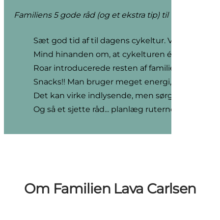
Familiens 5 gode råd (og et ekstra tip) til Cykelferien
Sæt god tid af til dagens cykeltur. Vi sørgede f
Mind hinanden om, at cykelturen ér rejsen. Mens 
Roar introducerede resten af familien for skilte
Snacks!! Man bruger meget energi, når man er pa
Det kan virke indlysende, men sørg for at tj
Og så et sjette råd... planlæg ruterne grundigt
Om Familien Lava Carlsen