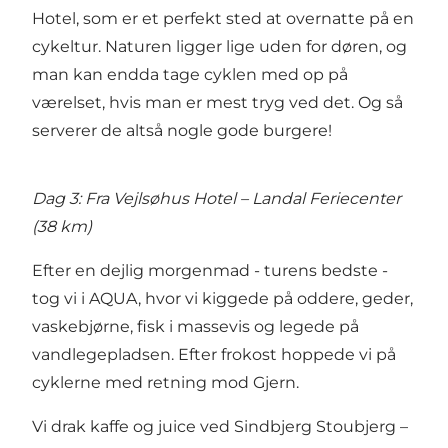
Hotel
, som er et perfekt sted at overnatte på en
cykeltur. Naturen ligger lige uden for døren, og
man kan endda tage cyklen med op på
værelset, hvis man er mest tryg ved det. Og så
serverer de altså nogle gode burgere!
Dag 3: Fra Vejlsøhus Hotel – Landal Feriecenter
(38 km)
Efter en dejlig morgenmad - turens bedste -
tog vi i
AQUA
, hvor vi kiggede på oddere, geder,
vaskebjørne, fisk i massevis og legede på
vandlegepladsen. Efter frokost hoppede vi på
cyklerne med retning mod
Gjern
.
Vi drak kaffe og juice ved
Sindbjerg Stoubjerg
–