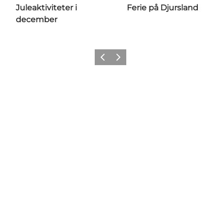
Juleaktiviteter i
Ferie på Djursland
december
Forrige
Næste
Share your moments with us