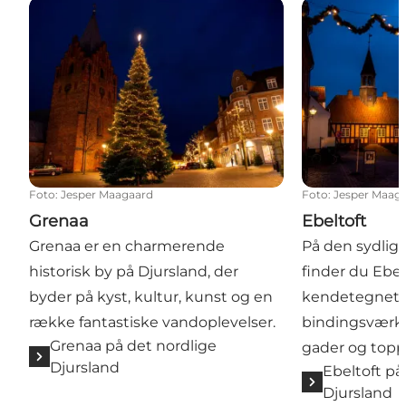
Grenaa
Ebeltoft
Foto
:
Jesper Maagaard
Foto
:
Jesper Maag
Grenaa
Ebeltoft
Grenaa er en charmerende
På den sydlige
historisk by på Djursland, der
finder du Ebelt
byder på kyst, kultur, kunst og en
kendetegnet 
række fantastiske vandoplevelser.
bindingsværks
Grenaa på det nordlige
gader og topp
Djursland
Ebeltoft på
Djursland