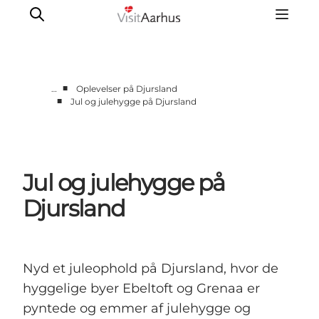
■
…
Oplevelser på Djursland
■
Jul og julehygge på Djursland
Byer og steder
Aarhus
Djursland
Jul og julehygge på
Randers
Silkeborg
Djursland
Viborg
Favrskov
Nyd et juleophold på Djursland, hvor de
hyggelige byer Ebeltoft og Grenaa er
pyntede og emmer af julehygge og