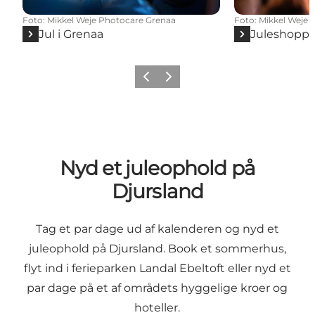
Foto
:
Mikkel Weje Photocare Grenaa
Foto
:
Mikkel Weje 
Jul i Grenaa
Juleshoppi
Forrige
Næste
Nyd et juleophold på
Djursland
Tag et par dage ud af kalenderen og nyd et
juleophold på Djursland. Book et sommerhus,
flyt ind i ferieparken Landal Ebeltoft eller nyd et
par dage på et af områdets hyggelige kroer og
hoteller.