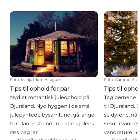
Tips til ophold for par
Tips til ophol
Foto
:
Manja Idorn Haugum
Foto
:
Gammel Est
Tips til ophold for par
Tips til oph
Nyd et romantisk juleophold på
Tag børnene m
Djursland. Nyd hyggen i de små
til Djursland.
julepyntede bysamfund, gå lange
se dyrene, når 
ture langs stranden og læg julens
smut i vandet
ræs bag jer.
vandreture i 