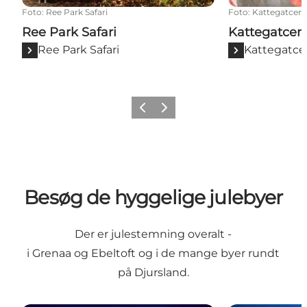
Foto
:
Ree Park Safari
Foto
:
Kattegatcent
Ree Park Safari
Kattegatcen
Ree Park Safari
Kattegatce
Forrige
Næste
Besøg de hyggelige julebyer
Der er julestemning overalt -
i Grenaa og Ebeltoft og i de mange byer rundt
på Djursland.