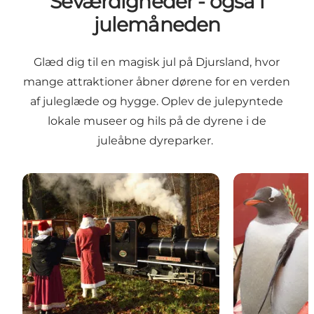
Seværdigheder - også i
julemåneden
Glæd dig til en magisk jul på Djursland, hvor
mange attraktioner åbner dørene for en verden
af juleglæde og hygge. Oplev de julepyntede
lokale museer og hils på de dyrene i de
juleåbne dyreparker.
Ree Park Safari
Kattegatcentr