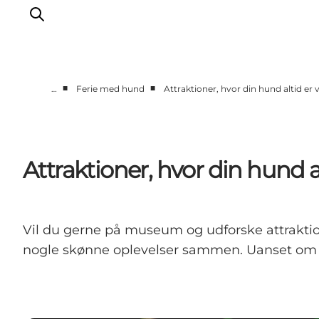
■
■
…
Ferie med hund
Attraktioner, hvor din hund altid e
Oplevelser
Kalender
Byer og steder
Attraktioner, hvor din hund
Planlæg ferien
Transport
Vil du gerne på museum og udforske attraktion
nogle skønne oplevelser sammen. Uanset om du er