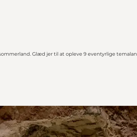
sommerland. Glæd jer til at opleve 9 eventyrlige temala
ommerland"
and on_map