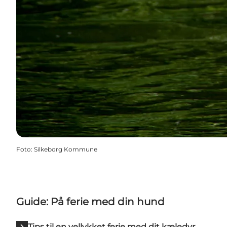
Foto
:
Silkeborg Kommune
Guide: På ferie med din hund
Tips til en vellykket ferie med dit kæledyr