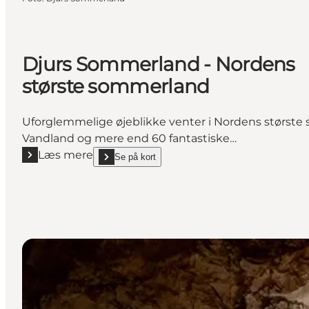
Djurs Sommerland - Nordens
største sommerland
Uforglemmelige øjeblikke venter i Nordens største 
Vandland og mere end 60 fantastiske…
Læs mere
Se på kort
Læs mere "Djurs Sommerland - Nordens største s
show Djurs Sommerland - Nordens største sommerl