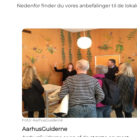
Nedenfor finder du vores anbefalinger til de lokal
AarhusGuiderne
Foto
:
AarhusGuiderne
AarhusGuiderne