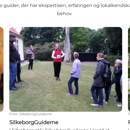
e guider, der har ekspertisen, erfaringen og lokalkendska
behov.
SilkeborgGuiderne
Foto
:
SilkeborgGuiderne
SilkeborgGuiderne