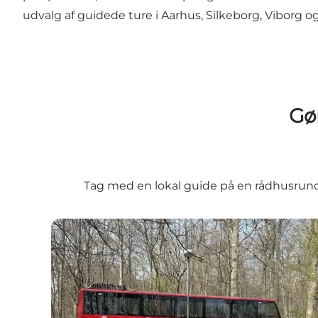
udvalg af guidede ture i Aarhus, Silkeborg, Viborg o
Gør
Tag med en lokal guide på en rådhusrundvi
Hop On-Hop Off - City Sightseeing i Aarhus