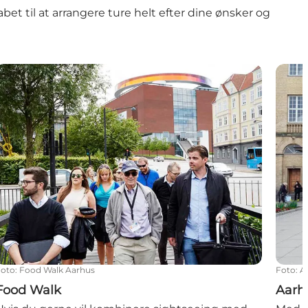
bet til at arrangere ture helt efter dine ønsker og
Food Walk
Aarhu
Foto
:
Food Walk Aarhus
Foto
:
A
Food Walk
Aarh