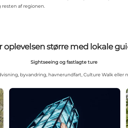
g resten af regionen.
 oplevelsen større med lokale gu
Sightseeing og fastlagte ture
sning, byvandring, havnerundfart, Culture Walk eller no
Rådhusrundvisning