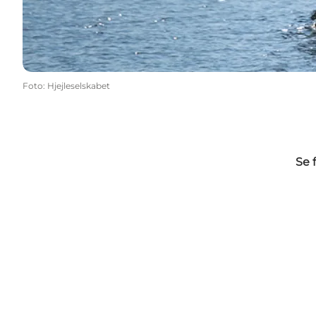
Foto
:
Hjejleselskabet
Se 