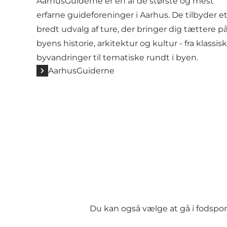
AarhusGuiderne er en af de største og mest
erfarne guideforeninger i Aarhus. De tilbyder e
bredt udvalg af ture, der bringer dig tættere p
byens historie, arkitektur og kultur - fra klassis
byvandringer til tematiske rundt i byen.
AarhusGuiderne
Du kan også vælge at gå i fodspore