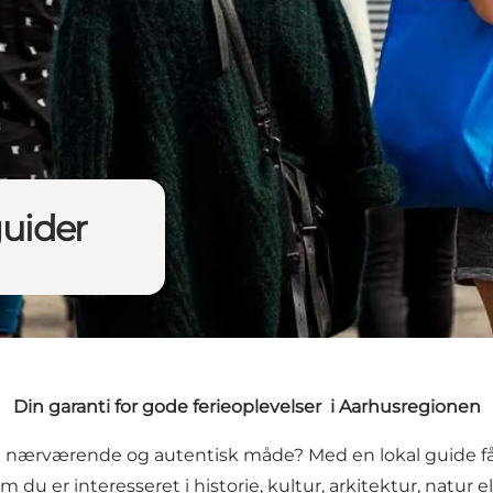
guider
Din garanti for gode ferieoplevelser i Aarhusregionen
nærværende og autentisk måde? Med en lokal guide får d
du er interesseret i historie, kultur, arkitektur, natur e