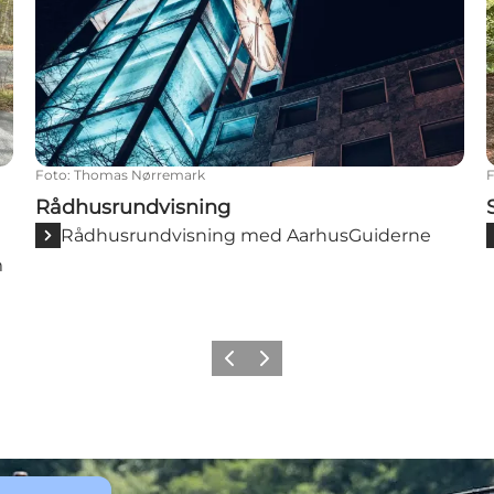
Foto
:
Thomas Nørremark
Rådhusrundvisning
Rådhusrundvisning med AarhusGuiderne
m
Forrige
Næste