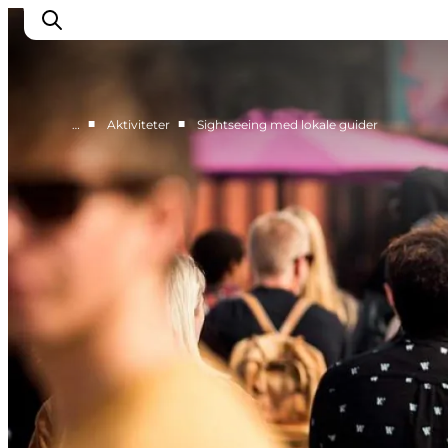
■
■
…
Aktiviteter
Sightseeing med lokale guider
Oplevelser
Kalender
Byer og steder
Planlæg ferien
Transport