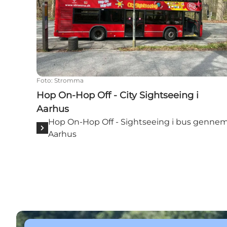
Foto
:
Stromma
Hop On-Hop Off - City Sightseeing i
Aarhus
Hop On-Hop Off - Sightseeing i bus genne
Aarhus
En af verdens ældste originale kulfyrede hjuldampe