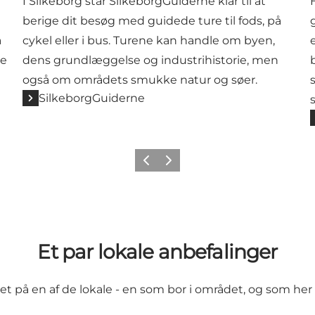
I Silkeborg står SilkeborgGuiderne klar til at
t
berige dit besøg med guidede ture til fods, på
å
cykel eller i bus. Turene kan handle om byen,
ke
dens grundlæggelse og industrihistorie, men
også om områdets smukke natur og søer.
SilkeborgGuiderne
Forrige
Næste
Et par lokale anbefalinger
t på en af de lokale - en som bor i området, og som her 