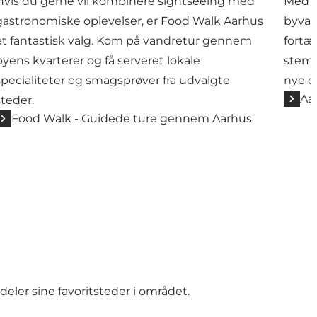
Hvis du gerne vil kombinere sightseeing med
Med A
gastronomiske oplevelser, er Food Walk Aarhus
byvan
et fantastisk valg. Kom på vandretur gennem
fortæ
byens kvarterer og få serveret lokale
stemn
specialiteter og smagsprøver fra udvalgte
nye o
Aa
steder.
Food Walk - Guidede ture gennem Aarhus
deler sine favoritsteder i området.