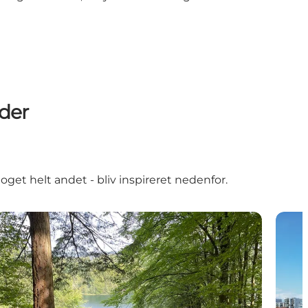
ider
get helt andet - bliv inspireret nedenfor.
SilkeborgCaminoen
Havne