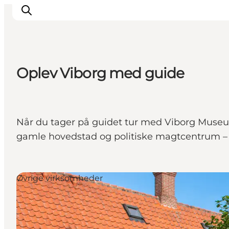
Oplev Viborg med guide
Oplevelser
Kalender
Byer og steder
Når du tager på guidet tur med Viborg Museum
Planlæg ferien
gamle hovedstad og politiske magtcentrum – 
Transport
Øvrige virksomheder