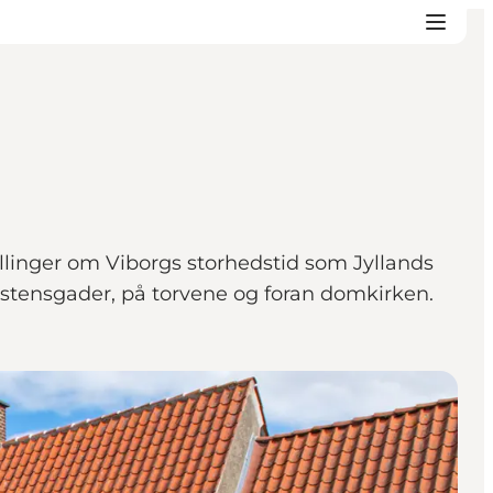
llinger om Viborgs storhedstid som Jyllands
stensgader, på torvene og foran domkirken.