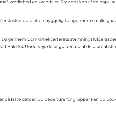
straf, kærlighed og skandaler. Prøv også en af de populæ
, eller ønsker du blot en hyggelig tur igennem smalle gad
e og gennem Domkirkekvarterets stemningsfulde gader – 
d Hald Sø. Undervejs deler guiden ud af de dramatiske f
r på faste datoer. Guidede ture for grupper kan du book