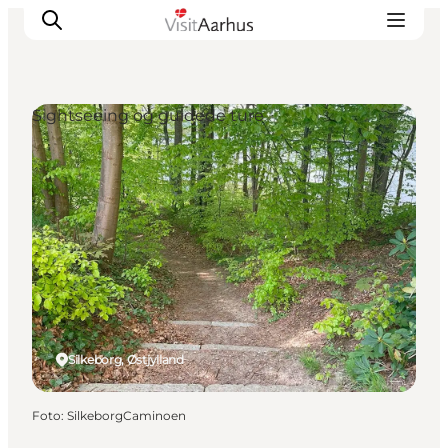
Sightseeing og guidede ture
Oplevelser
Kalender
Byer og steder
Planlæg ferien
Transport
Silkeborg, Østjylland
Foto
:
SilkeborgCaminoen