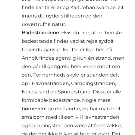
finde kantareller og Karl Johan svampe, alt
imens du nyder stilheden og den
uovertrufne natur.
Badestrandene
. Hvis du tror, at de bedste
badestrande findes ved at rejse sydpå,
tager du ganske fejl. De er lige her. På
Anholt findes egentlig kun én strand, men
den går til gengæld hele vejen rundt om
øen. For nemheds skyld er stranden delt
op i
Havnestranden
,
Campingstranden
,
Nordstrand
og
Sønderstrand
. Disse er alle
formidable badestrande. Nogle mere
børnevenlige end andre, og har man helt
små børn med til øen, vil Havnestranden
og Campingstranden være at foretrække,
da der her ikke bliver så hurtigt dybt. Det