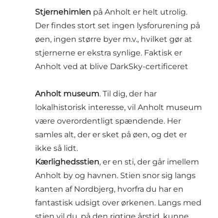
Stjernehimlen
på Anholt er helt utrolig.
Der findes stort set ingen lysforurening på
øen, ingen større byer m.v., hvilket gør at
stjernerne er ekstra synlige. Faktisk er
Anholt ved at blive DarkSky-certificeret
Anholt museum
. Til dig, der har
lokalhistorisk interesse, vil
Anholt museum
være overordentligt spændende. Her
samles alt, der er sket på øen, og det er
ikke så lidt.
Kærlighedsstien
, er en sti, der går imellem
Anholt by og havnen. Stien snor sig langs
kanten af Nordbjerg, hvorfra du har en
fantastisk udsigt over ørkenen. Langs med
stien vil du, på den rigtige årstid, kunne