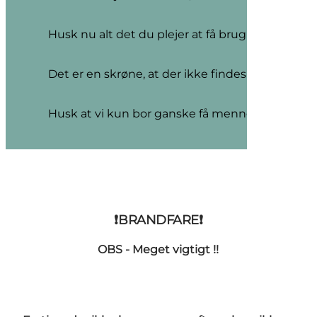
Husk nu alt det du plejer at få brug for; mobilla
Det er en skrøne, at der ikke findes biler på Anh
Husk at vi kun bor ganske få mennesker på øen, 
❗BRANDFARE❗
OBS - Meget vigtigt !!