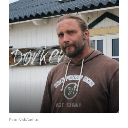
Foto
:
VisitAarhus