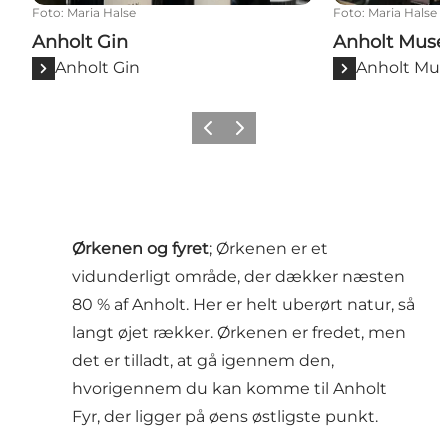
Foto
:
Maria Halse
Foto
:
Maria Halse
Anholt Gin
Anholt Mus
Anholt Gin
Anholt Mu
Forrige
Næste
Ørkenen
og fyret
; Ørkenen er et
vidunderligt område, der dækker næsten
80 % af Anholt. Her er helt uberørt natur, så
langt øjet rækker. Ørkenen er fredet, men
det er tilladt, at gå igennem den,
hvorigennem du kan komme til
Anholt
Fyr
, der ligger på øens østligste punkt.