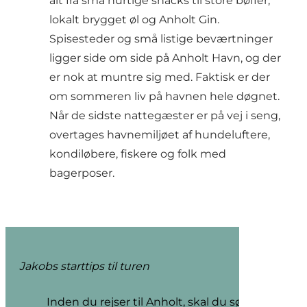
alt fra små hurtige snacks til store bøffer,
lokalt brygget øl og
Anholt Gin
.
Spisesteder og små listige beværtninger
ligger side om side på
Anholt Havn
, og der
er nok at muntre sig med. Faktisk er der
om sommeren liv på havnen hele døgnet.
Når de sidste nattegæster er på vej i seng,
overtages havnemiljøet af hundeluftere,
kondiløbere, fiskere og folk med
bagerposer.
Jakobs starttips til turen
Inden du rejser til Anholt, skal du sørge for, a