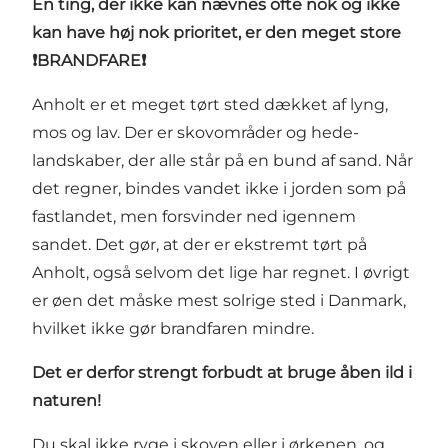
En ting, der ikke kan nævnes ofte nok og ikke
kan have høj nok prioritet, er den meget store
❗BRANDFARE❗
Anholt er et meget tørt sted dækket af lyng,
mos og lav. Der er skovområder og hede-
landskaber, der alle står på en bund af sand. Når
det regner, bindes vandet ikke i jorden som på
fastlandet, men forsvinder ned igennem
sandet. Det gør, at der er ekstremt tørt på
Anholt, også selvom det lige har regnet. I øvrigt
er øen det måske mest solrige sted i Danmark,
hvilket ikke gør brandfaren mindre.
Det er derfor strengt forbudt at bruge åben ild i
naturen!
Du skal ikke ryge i skoven eller i ørkenen, og