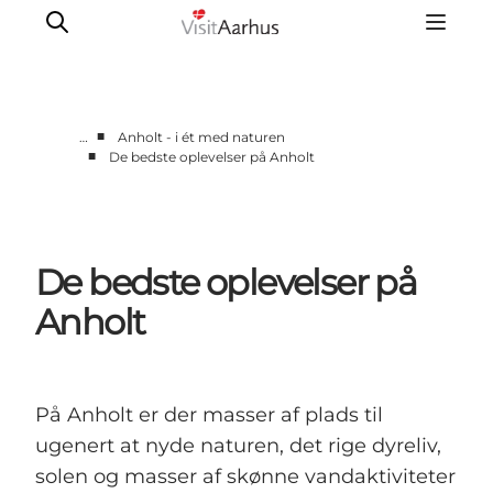
■
…
Anholt - i ét med naturen
■
De bedste oplevelser på Anholt
Byer og steder
Aarhus
Djursland
De bedste oplevelser på
Randers
Silkeborg
Anholt
Viborg
Favrskov
På Anholt er der masser af plads til
ugenert at nyde naturen, det rige dyreliv,
solen og masser af skønne vandaktiviteter