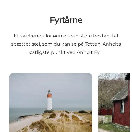
Fyrtårne
Et særkende for øen er den store bestand af
spættet sæl, som du kan se på Totten, Anholts
østligste punkt ved Anholt Fyr.
Anholt Fyr – historisk vartegn på Anholt
Anholt Muse