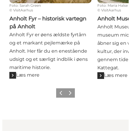
Foto
:
Sarah Green
Foto
:
Maria Halse
©
VisitAarhus
©
VisitAarhus
Anholt Fyr – historisk vartegn
Anholt Mus
på Anholt
Anholt Museum 
Anholt Fyr er øens ældste fyrtårn
museum midt 
og et markant pejlemærke på
åbner sig en v
Anholt. Her får du en enestående
kultur, der inv
udsigt og et særligt indblik i øens
gennem tiden 
maritime historie.
Kattegat.
Læs mere
Læs mere
Forrige
Næste