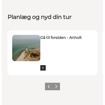
Planlæg og nyd din tur
Anholt
O
Gå til forsiden - Anholt
Forrige
Næste