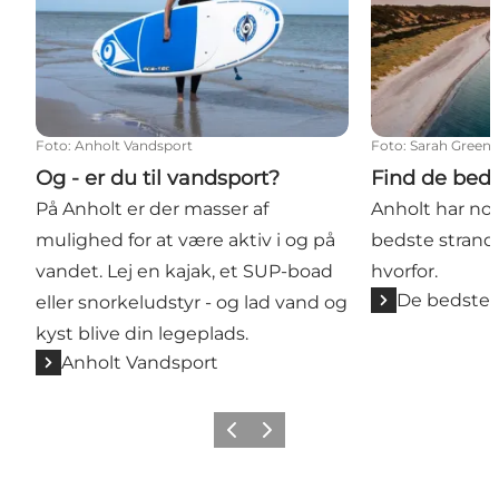
Foto
:
Anholt Vandsport
Foto
:
Sarah Green
Og - er du til vandsport?
Find de beds
På Anholt er der masser af
Anholt har no
mulighed for at være aktiv i og på
bedste strande
vandet. Lej en kajak, et SUP-boad
hvorfor.
De bedste 
eller snorkeludstyr - og lad vand og
kyst blive din legeplads.
Anholt Vandsport
Forrige
Næste