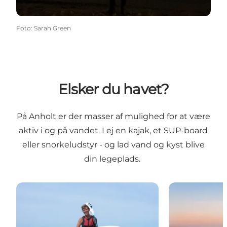
Foto
:
Sarah Green
Elsker du havet?
På Anholt er der masser af mulighed for at være
aktiv i og på vandet. Lej en kajak, et SUP-board
eller snorkeludstyr - og lad vand og kyst blive
din legeplads.
Og - er du til vandsport?
Find de bedst