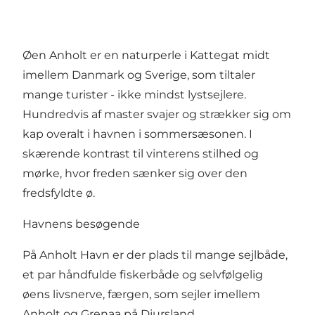
Øen Anholt er en naturperle i Kattegat midt
imellem Danmark og Sverige, som tiltaler
mange turister - ikke mindst lystsejlere.
Hundredvis af master svajer og strækker sig om
kap overalt i havnen i sommersæsonen. I
skærende kontrast til vinterens stilhed og
mørke, hvor freden sænker sig over den
fredsfyldte ø.
Havnens besøgende
På Anholt Havn er der plads til mange sejlbåde,
et par håndfulde fiskerbåde og selvfølgelig
øens livsnerve, færgen, som sejler imellem
Anholt og Grenaa på Djursland.