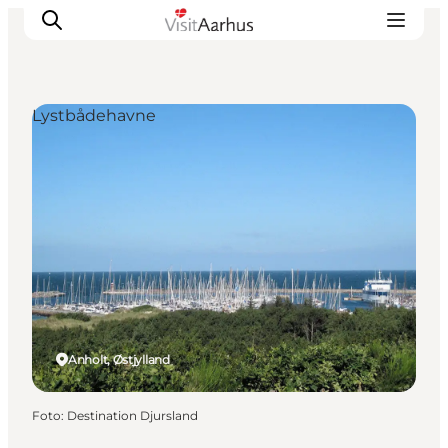
Lystbådehavne
Oplevelser
Kalender
Byer og steder
Planlæg ferien
Transport
Anholt, Østjylland
Foto
:
Destination Djursland