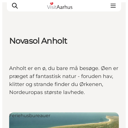
Novasol Anholt
Oplevelser
Kalender
Byer og steder
Anholt er en ø, du bare må besøge. Øen er
Planlæg ferien
præget af fantastisk natur - foruden hav,
Transport
klitter og strande finder du Ørkenen,
Nordeuropas største lavhede.
Feriehusbureauer