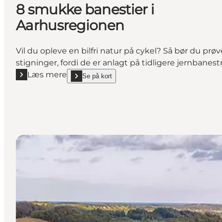
8 smukke banestier i
Aarhusregionen
Vil du opleve en bilfri natur på cykel? Så bør du prøv
stigninger, fordi de er anlagt på tidligere jernbanes
Læs mere
Se på kort
Læs mere "8 smukke banestier i Aarhusregionen"
show 8 smukke banestier i Aarhusregionen on_map