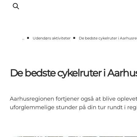
■
■
…
Udendørs aktiviteter
De bedste cykelruter i Aarhusr
Oplevelser
Kalender
Byer og steder
De bedste cykelruter i Aarh
Planlæg ferien
Transport
Aarhusregionen fortjener også at blive oplevet
uforglemmelige stunder på din tur rundt i r