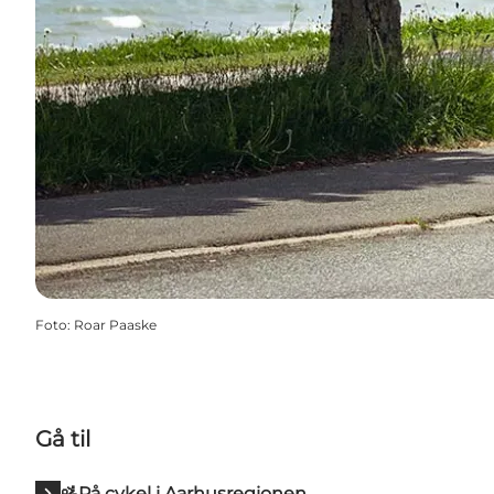
Foto
:
Roar Paaske
Gå til
🚵På cykel i Aarhusregionen