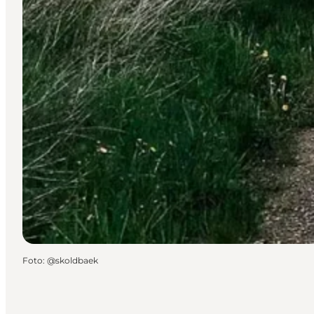
Foto
:
@skoldbaek