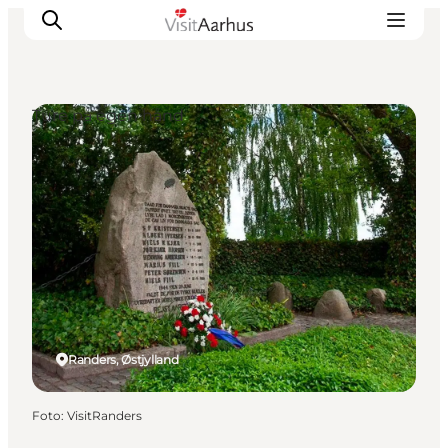
Ture på egen hånd
Oplevelser
Kalender
Byer og steder
Planlæg ferien
Transport
Randers, Østjylland
Foto
:
VisitRanders