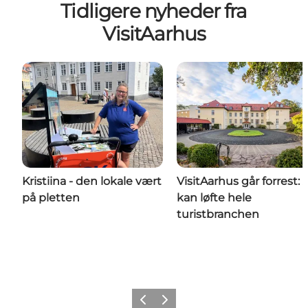
Tidligere nyheder fra
VisitAarhus
Kristiina - den lokale vært
VisitAarhus går forrest: 
på pletten
kan løfte hele
turistbranchen
Forrige
Næste