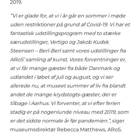
2019.
”Vi er glade for, at vi i år går en sommer i møde
uden restriktioner på grund af Covid-19. Vi har et
fantastisk udstillingsprogram med to stærke
særudstillinger, Vertigo og Jakob Kudsk
Steensen – Berl-Berl samt vores udstillinger fra
ARoS’ samling af kunst. Vores forventninger er,
at vi får mange gæster fra både Danmark og
udlandet i løbet af juli og august, og vi ser
allerede nu, at museet summer af liv fra blandt
andet de mange krydstogts-gæster, der er
tilbage i Aarhus. Vi forventer, at vi efter ferien
stadig er på nogenlunde niveau med 2019, som
er det sidste normale år før pandemien.”
, siger
museumsdirektør Rebecca Matthews, ARoS.