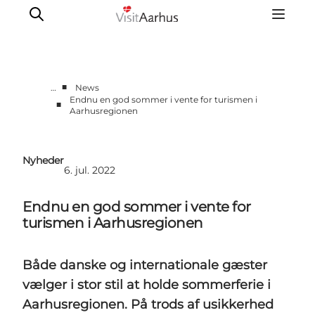
■
…
News
Endnu en god sommer i vente for turismen i
■
Aarhusregionen
Corporate
Analyser & tal
Projekter
Nyheder
6. jul. 2022
Partnersamarbejde
Frivillig ReThinker
Endnu en god sommer i vente for
Presse
turismen i Aarhusregionen
Om os
Både danske og internationale gæster
vælger i stor stil at holde sommerferie i
Aarhusregionen. På trods af usikkerhed