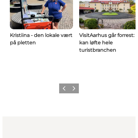
Kristiina - den lokale vært
VisitAarhus går forrest: 
på pletten
kan løfte hele
turistbranchen
Forrige
Næste