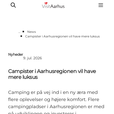
■
…
News
■
Campister i Aarhusregionen vil have mere luksus
Corporate
Analyser & tal
Nyheder
Projekter
9. jul. 2026
Partnersamarbejde
Campister i Aarhusregionen vil have
Frivillig ReThinker
mere luksus
Presse
Om os
Camping er på vej ind i en ny æra med
flere oplevelser og højere komfort. Flere
campingpladser i Aarhusregionen er med
på udviklingen og investerer i