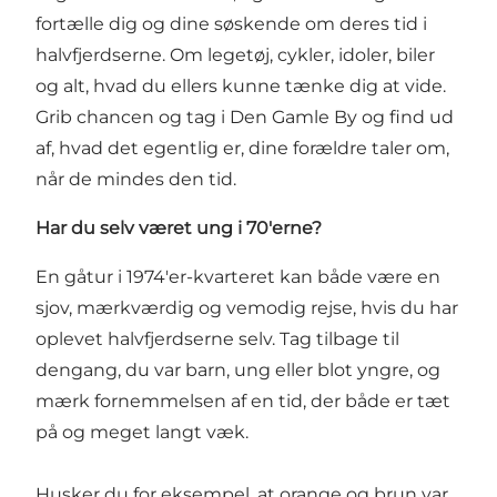
fortælle dig og dine søskende om deres tid i
halvfjerdserne. Om legetøj, cykler, idoler, biler
og alt, hvad du ellers kunne tænke dig at vide.
Grib chancen og tag i Den Gamle By og find ud
af, hvad det egentlig er, dine forældre taler om,
når de mindes den tid.
Har du selv været ung i 70'erne?
En gåtur i 1974'er-kvarteret kan både være en
sjov, mærkværdig og vemodig rejse, hvis du har
oplevet halvfjerdserne selv. Tag tilbage til
dengang, du var barn, ung eller blot yngre, og
mærk fornemmelsen af en tid, der både er tæt
på og meget langt væk.
Husker du for eksempel, at orange og brun var