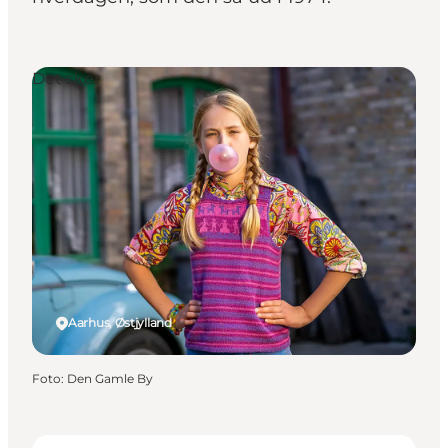
Det sker
Aarhus, Østjylland
Foto
:
Den Gamle By