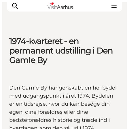
1974-kvarteret - en
Oplevelser
permanent udstilling i Den
Kalender
Gamle By
Byer og steder
Planlæg ferien
Transport
Den Gamle By har genskabt en hel bydel
med udgangspunkt i året 1974. Bydelen
er en tidsrejse, hvor du kan besøge din
egen, dine forældres eller dine
bedsteforældres historie og træde ind i
hverdagen, som den så ud i 1974.