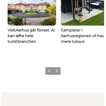
VisitAarhus går forrest: AI
Campister i
kan løfte hele
Aarhusregionen vil hav
turistbranchen
mere luksus
Forrige
Næste