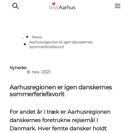
■
…
News
Aarhusregionen er igen danskernes
■
sommerferiefavorit
Corporate
Analyser & tal
Projekter
Nyheder
8. nov. 2021
Partnersamarbejde
Frivillig ReThinker
Aarhusregionen er igen danskernes
Presse
sommerferiefavorit
Om os
For andet år i træk er Aarhusregionen
danskernes foretrukne rejsemål i
Danmark. Hver femte dansker holdt