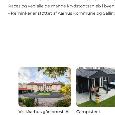
Races og ved alle de mange krydstogtsanløb i byen
- ReThinker er støttet af Aarhus Kommune og Salli
VisitAarhus går forrest: AI
Campister i