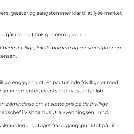
orgere, gæster og sangstemmer klar til at lyse mørket
, og går i samlet flok gennem gaderne.
at både frivillige, lokale borgere og gæster støtter op
stensen.
illige engagement. Et par tusinde frivillige er med i
e arrangementer, events og krydstogtanløb.
en påmindelse om at sætte pris på de frivillige
lighedschef i VisitAarhus Ulla Svenningsen Lund.
yskrans leder optoget fra udgangspunktet på Lille