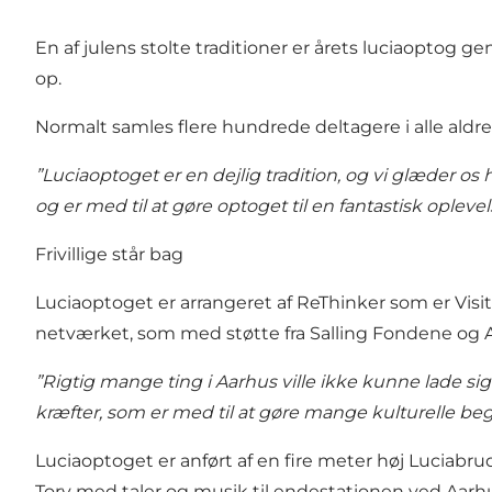
En af julens stolte traditioner er årets luciaoptog g
op.
Normalt samles flere hundrede deltagere i alle aldre
”Luciaoptoget er en dejlig tradition, og vi glæder os h
og er med til at gøre optoget til en fantastisk oplevels
Frivillige står bag
Luciaoptoget er arrangeret af ReThinker som er VisitAa
netværket, som med støtte fra Salling Fondene og 
”Rigtig mange ting i Aarhus ville ikke kunne lade sig
kræfter, som er med til at gøre mange kulturelle b
Luciaoptoget er anført af en fire meter høj Luciabr
Torv med taler og musik til endestationen ved Aarh