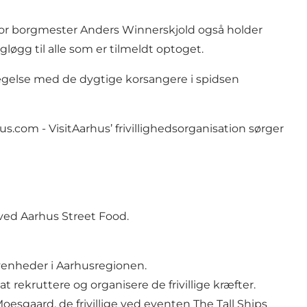
 hvor borgmester Anders Winnerskjold også holder
øgg til alle som er tilmeldt optoget.
evægelse med de dygtige korsangere i spidsen
hus.com
- VisitAarhus’ frivillighedsorganisation sørger
r ved Aarhus Street Food.
egivenheder i Aarhusregionen.
 rekruttere og organisere de frivillige kræfter.
 Moesgaard, de frivillige ved eventen The Tall Ships