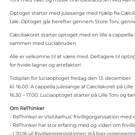
Optoget starter med julesange med hjælp fra Cæcilia
tale. Optoget går herefter gennem Store Torv, genne
Cæciliakoret starter optoget med en lille a cappella
sammen med Luciabruden.
Alle er velkomne til at være med. Deltagere til optog
for hvide lagner og artefakter!
Tidsplan for luciaoptoget fredag den 13. december:
kl. 16.00: A cappella julesange af Cæcilakoret på Lille
16.30 – 17.00: Luciaoptoget starter på Lille Torv og 
Om ReThinker
- ReThinker er VisitAarhus’ frivilligorganisation med
- ReThinker har stor erfaring med og viden om frivill
- I 2026 vil frivilligorganisationen stå bag organiser