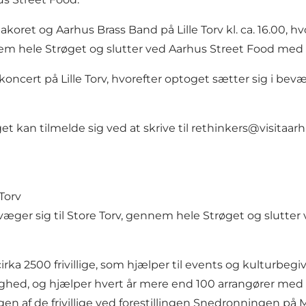
koret og Aarhus Brass Band på Lille Torv kl. ca. 16.00,
m hele Strøget og slutter ved Aarhus Street Food med gl
-koncert på Lille Torv, hvorefter optoget sætter sig i b
et kan tilmelde sig ved at skrive til
rethinkers@visitaar
 Torv
bevæger sig til Store Torv, gennem hele Strøget og slutte
 cirka 2500 frivillige, som hjælper til events og kulturb
ighed, og hjælper hvert år mere end 100 arrangører med at
ingen af de frivillige ved forestillingen Snedronningen på