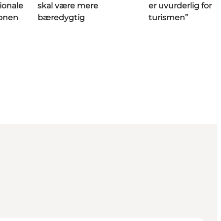
ionale
skal være mere
er uvurderlig for
sonen
bæredygtig
turismen”