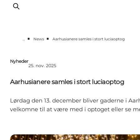
■
■
…
News
Aarhusianere samles i stort luciaoptog
Corporate
Analyser & tal
Nyheder
25. nov. 2025
Projekter
Partnersamarbejde
Aarhusianere samles i stort luciaoptog
Frivillig ReThinker
Presse
Lørdag den 13. december bliver gaderne i Aar
Om os
velkomne til at være med i optoget eller se m