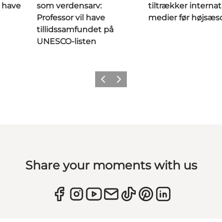
l have
som verdensarv:
tiltrækker internat
Professor vil have
medier før højsæ
tillidssamfundet på
UNESCO-listen
Forrige
Næste
Share your moments with us