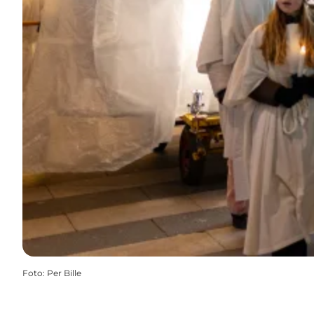
Foto
:
Per Bille