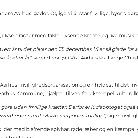
ennem Aarhus’ gader. Og igen i år står frivillige, byens b
, i lyse dragter med fakler, lysende kranse og live musik
vert år til det bliver den 13. december. Vi er så glade for 
e år efter år”
, siger direktør i VisitAarhus Pia Lange Chri
rhus’ frivillighedsorganisation og en hyldest til det friv
Aarhus Kommune, hjælper til ved for eksempel kulturell
 gøre uden frivillige kræfter. Derfor er luciaoptoget også 
egivenheder rundt i Aarhusregionen mulige”
, siger frivil
ud, der med blafrende sølvhår, røde læber og en kæmpe l
us Street Food.