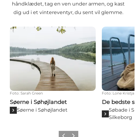
håndklædet, tag en ven under armen, og kast
dig ud i et vintereventyr, du sent vil glemme.
Søerne i Søhøjlandet
De bedste sø
Foto
:
Sarah Green
Foto
:
Lone Kristja
Søerne i Søhøjlandet
De bedste s
Søerne i Søhøjlandet
Søbade i S
Silkeborg