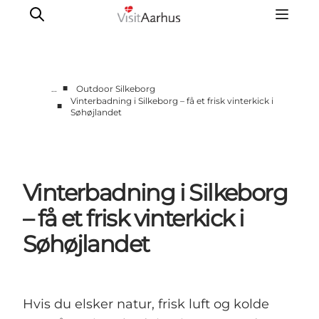
■
…
Outdoor Silkeborg
Vinterbadning i Silkeborg – få et frisk vinterkick i
■
Søhøjlandet
Byer og steder
Aarhus
Djursland
Randers
Vinterbadning i Silkeborg
Silkeborg
– få et frisk vinterkick i
Viborg
Søhøjlandet
Favrskov
Hvis du elsker natur, frisk luft og kolde