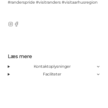
#randerspride
#visitranders
#visitaarhusregion
Instagram
Facebook
Læs mere
Kontaktoplysninger
Faciliteter