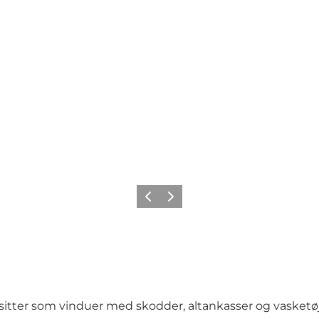
Forrige
Næste
er som vinduer med skodder, altankasser og vasketøj på