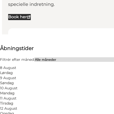
specielle indretning.
Book her
Se åbningstider
Åbningstider
Besøg hjemmeside
Filtrér efter måned
8 August
Lørdag
9 August
Søndag
10 August
Mandag
11 August
Tirsdag
12 August
Onsdag