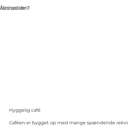
Åbningstider
Foto
:
Café Jens Otto
Hyggelig café
Caféen er bygget op med mange spændende rekvisitt