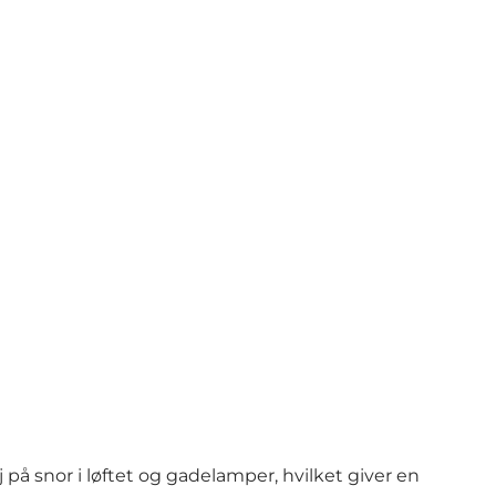
Foto
:
Café Jens Otto
 snor i løftet og gadelamper, hvilket giver en