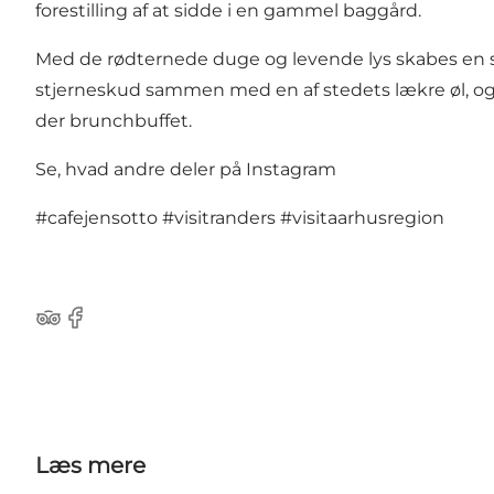
forestilling af at sidde i en gammel baggård.
Med de rødternede duge og levende lys skabes en s
stjerneskud sammen med en af stedets lækre øl, og 
der brunchbuffet.
Se, hvad andre deler på Instagram
#cafejensotto
#visitranders
#visitaarhusregion
TripAdvisor
Facebook
Læs mere