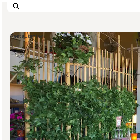
Restauranter
Oplevelser
Kalender
Byer og steder
Planlæg ferien
Transport