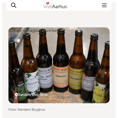
Lokale smagsoplevelser
Oplevelser
Kalender
Byer og steder
Planlæg ferien
Transport
Randers, Østjylland
Foto
:
Randers Bryghus