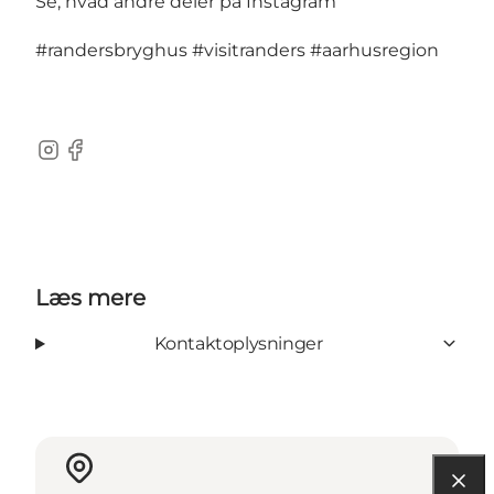
Se, hvad andre deler på Instagram
#randersbryghus
#visitranders
#aarhusregion
Instagram
Facebook
Læs mere
Kontaktoplysninger