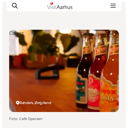
Cafeer
Oplevelser
Kalender
Byer og steder
Planlæg ferien
Transport
Randers, Østjylland
Foto
:
Cafë Operaen