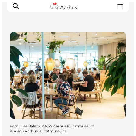
Cafeer
Oplevelser
Kalender
Byer og steder
Planlæg ferien
Transport
Aarhus, Østjylland
Foto
:
Lise Balsby, ARoS Aarhus Kunstmuseum
©
ARoS Aarhus Kunstmuseum