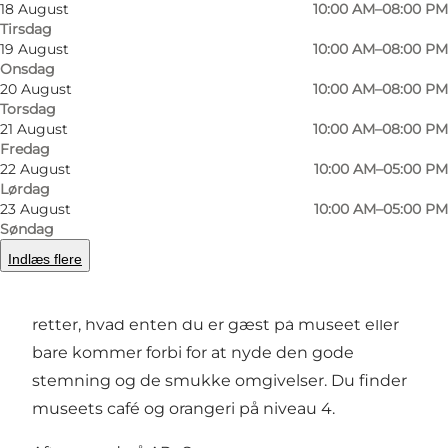
18 August
10:00 AM–08:00 PM
Tirsdag
Foto
:
Lise Balsby, ARoS Aarhus Kunstmuseum
Foto
:
19 August
10:00 AM–08:00 PM
©
ARoS Aarhus Kunstmuseum
©
ARo
Onsdag
20 August
10:00 AM–08:00 PM
Torsdag
Forrige
Næste
21 August
10:00 AM–08:00 PM
Fredag
22 August
10:00 AM–05:00 PM
Lørdag
23 August
10:00 AM–05:00 PM
Kaffe, te og lette retter
Søndag
Indlæs flere
Caféen på ARoS Marked lokker blandt andet
med friskbrygget kaffe, lækre snacks og lette
retter, hvad enten du er gæst på museet eller
bare kommer forbi for at nyde den gode
stemning og de smukke omgivelser. Du finder
museets café og orangeri på niveau 4.