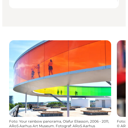
Foto
:
Your rainbow panorama, Olafur Eliasson, 2006 - 2011,
Foto
:
ARoS Aarhus Art Museum. Fotograf: ARoS Aarhus
©
ARoS