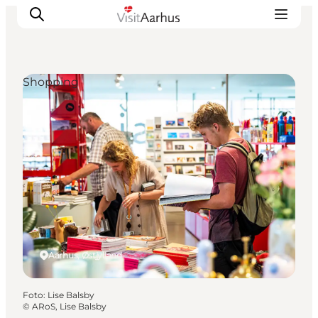
Shopping
Oplevelser
Kalender
Byer og steder
Planlæg ferien
Transport
Aarhus, Østjylland
Foto
:
Lise Balsby
©
ARoS, Lise Balsby