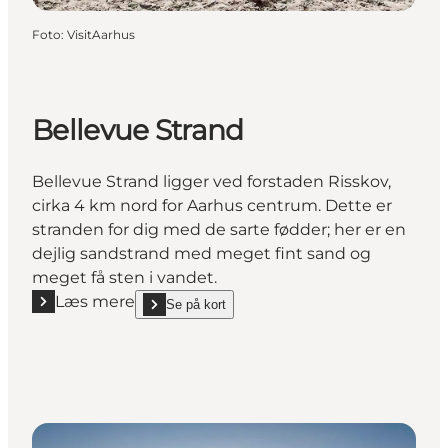
Foto
:
VisitAarhus
Bellevue Strand
Bellevue Strand ligger ved forstaden Risskov,
cirka 4 km nord for Aarhus centrum. Dette er
stranden for dig med de sarte fødder; her er en
dejlig sandstrand med meget fint sand og
meget få sten i vandet.
Læs mere
Se på kort
Læs mere "Bellevue Strand"
show Bellevue Strand on_map