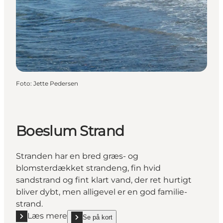
Foto
:
Jette Pedersen
Boeslum Strand
Stranden har en bred græs- og
blomsterdækket strandeng, fin hvid
sandstrand og fint klart vand, der ret hurtigt
bliver dybt, men alligevel er en god familie-
strand.
Læs mere
Se på kort
Læs mere "Boeslum Strand"
show Boeslum Strand on_map