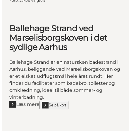
Foto
:
Jakob Vingtoft
Ballehage Strand ved
Marselisborgskoven i det
sydlige Aarhus
Ballehage Strand er en naturskøn badestrand i
Aarhus, beliggende ved Marselisborgskoven og
er et elsket udflugtsmål hele året rundt. Her
finder du faciliteter som badebro, toiletter og
omklædning, ideel til både sommer- og
vinterbadning.
Læs mere
Se på kort
Læs mere "Ballehage Strand ved Marselisborgskoven 
show Ballehage Strand ved Marselisborgskoven i de