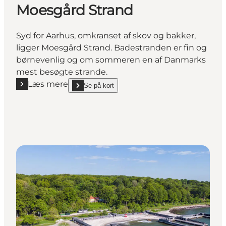
Moesgård Strand
Syd for Aarhus, omkranset af skov og bakker,
ligger Moesgård Strand. Badestranden er fin og
børnevenlig og om sommeren en af Danmarks
mest besøgte strande.
Læs mere
Se på kort
Læs mere "Moesgård Strand"
show Moesgård Strand on_map