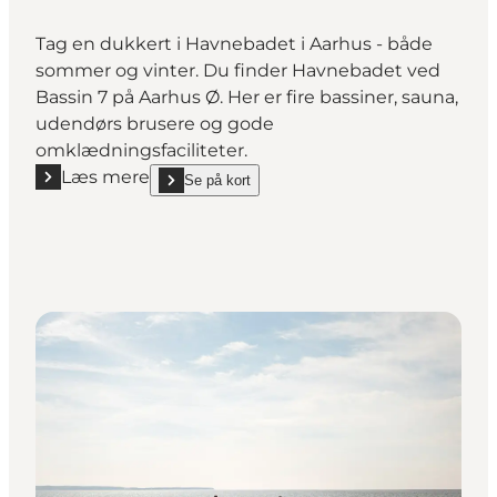
Tag en dukkert i Havnebadet i Aarhus - både
sommer og vinter. Du finder Havnebadet ved
Bassin 7 på Aarhus Ø. Her er fire bassiner, sauna,
udendørs brusere og gode
omklædningsfaciliteter.
Læs mere
Se på kort
Læs mere "Havnebadet i Aarhus"
show Havnebadet i Aarhus on_map