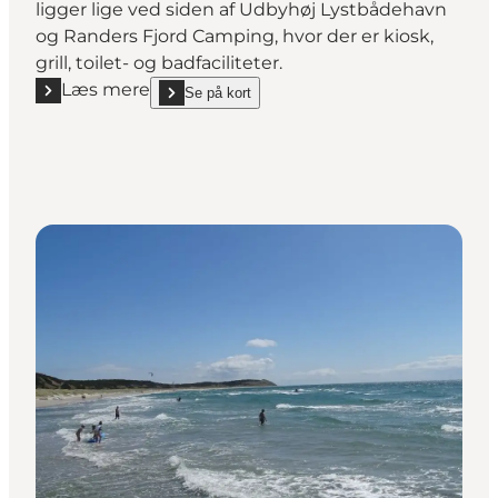
ligger lige ved siden af Udbyhøj Lystbådehavn
og Randers Fjord Camping, hvor der er kiosk,
grill, toilet- og badfaciliteter.
Læs mere
Se på kort
Læs mere "Udbyhøj Strand"
show Udbyhøj Strand on_map