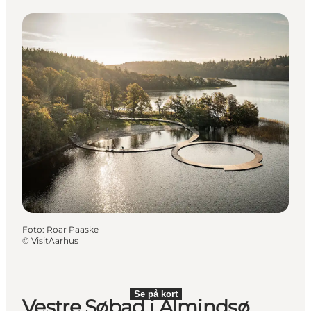
Foto
:
Roar Paaske
©
VisitAarhus
Se på kort
Vestre Søbad i Almindsø