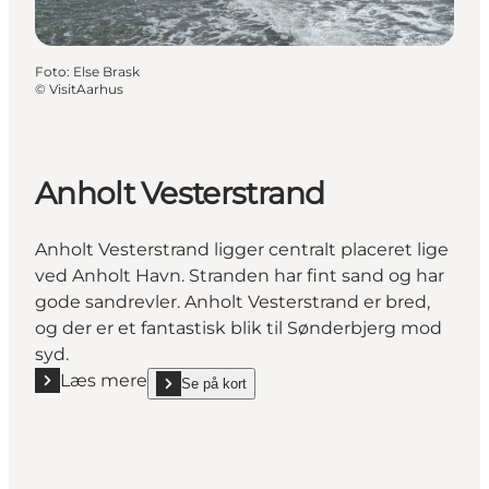
Foto
:
Else Brask
©
VisitAarhus
Anholt Vesterstrand
Anholt Vesterstrand ligger centralt placeret lige
ved Anholt Havn. Stranden har fint sand og har
gode sandrevler. Anholt Vesterstrand er bred,
og der er et fantastisk blik til Sønderbjerg mod
syd.
Læs mere
Se på kort
Læs mere "Anholt Vesterstrand"
show Anholt Vesterstrand on_map