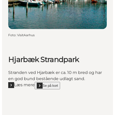
Foto
:
VisitAarhus
Hjarbæk Strandpark
Stranden ved Hjarbæk er ca. 10 m bred og har
en god bund bestående udlagt sand.
Læs mere
Se på kort
Læs mere "Hjarbæk Strandpark"
show Hjarbæk Strandpark on_map