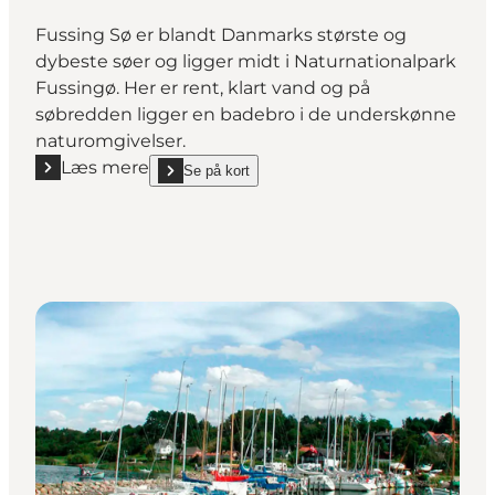
Fussing Sø er blandt Danmarks største og
dybeste søer og ligger midt i Naturnationalpark
Fussingø. Her er rent, klart vand og på
søbredden ligger en badebro i de underskønne
naturomgivelser.
Læs mere
Se på kort
Læs mere "Fussing Sø"
show Fussing Sø on_map