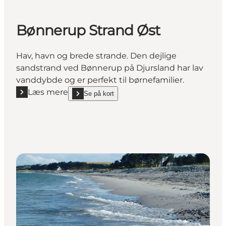
Bønnerup Strand Øst
Hav, havn og brede strande. Den dejlige
sandstrand ved Bønnerup på Djursland har lav
vanddybde og er perfekt til børnefamilier.
Læs mere
Se på kort
Læs mere "Bønnerup Strand Øst"
show Bønnerup Strand Øst on_map