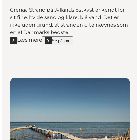
Grenaa Strand på Jyllands østkyst er kendt for
sit fine, hvide sand og klare, blå vand. Det er
ikke uden grund, at stranden ofte nævnes som
en af Danmarks bedste.
Læs mere
Se på kort
Læs mere "Grenaa Strand"
show Grenaa Strand on_map