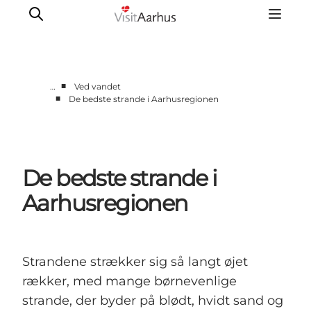
■
…
Ved vandet
■
De bedste strande i Aarhusregionen
Oplevelser
Kalender
Byer og steder
De bedste strande i
Planlæg ferien
Transport
Aarhusregionen
Strandene strækker sig så langt øjet
rækker, med mange børnevenlige
strande, der byder på blødt, hvidt sand og