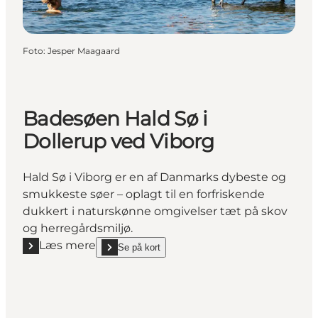
Foto
:
Jesper Maagaard
Badesøen Hald Sø i
Dollerup ved Viborg
Hald Sø i Viborg er en af Danmarks dybeste og
smukkeste søer – oplagt til en forfriskende
dukkert i naturskønne omgivelser tæt på skov
og herregårdsmiljø.
Læs mere
Se på kort
Læs mere "Badesøen Hald Sø i Dollerup ved Viborg"
show Badesøen Hald Sø i Dollerup ved Viborg on_m