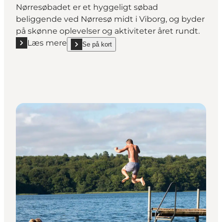
Nørresøbadet er et hyggeligt søbad
beliggende ved Nørresø midt i Viborg, og byder
på skønne oplevelser og aktiviteter året rundt.
Læs mere
Se på kort
Læs mere "Nørresøbadet i Viborg"
show Nørresøbadet i Viborg on_map