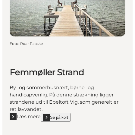
Foto
:
Roar Paaske
Femmøller Strand
By- og sommerhusnært, børne- og
handicapvenlig. På denne strækning ligger
strandene ud til Ebeltoft Vig, som generelt er
ret lavvandet.
Læs mere
Se på kort
Læs mere "Femmøller Strand"
show Femmøller Strand on_map