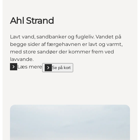
Ahl Strand
Lavt vand, sandbanker og fugleliv. Vandet på
begge sider af færgehavnen er lavt og varmt,
med store sandøer der kommer frem ved
lavvande.
Læs mere
Se på kort
Læs mere "Ahl Strand"
show Ahl Strand on_map