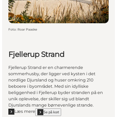
Foto
:
Roar Paaske
Fjellerup Strand
Fjellerup Strand er en charmerende
sommerhusby, der ligger ved kysten i det
nordlige Djursland og huser omkring 210
beboere i byområdet. Med sin idylliske
beliggenhed i Fjellerup byder stranden på en
unik oplevelse, der skiller sig ud blandt
Djurslands mange børnevenlige strande.
Læs mere
Se på kort
Læs mere "Fjellerup Strand"
show Fjellerup Strand on_map