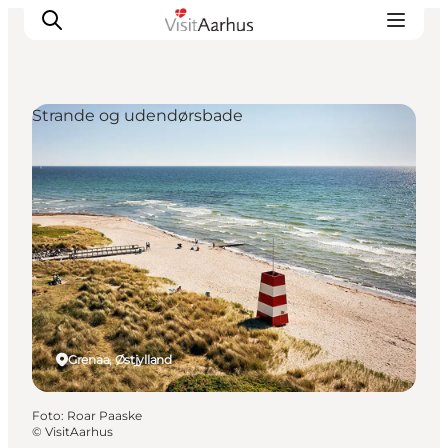
Strande og udendørsbade
Oplevelser
Kalender
Byer og steder
Planlæg ferien
Transport
Grenaa, Østjylland
Foto
:
Roar Paaske
©
VisitAarhus