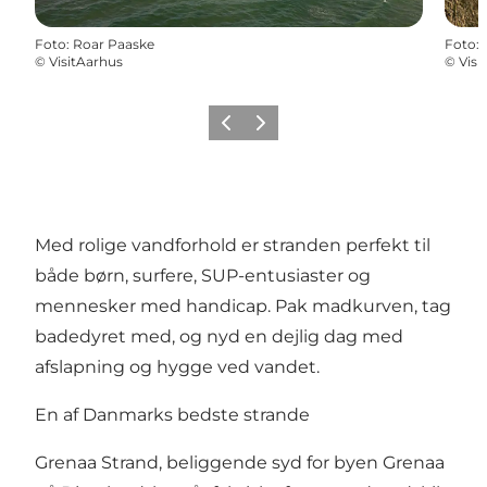
Foto
:
Roar Paaske
Foto
:
©
VisitAarhus
©
Visi
Forrige
Næste
Med rolige vandforhold er stranden perfekt til
både børn, surfere, SUP-entusiaster og
mennesker med handicap. Pak madkurven, tag
badedyret med, og nyd en dejlig dag med
afslapning og hygge ved vandet.
En af Danmarks bedste strande
Grenaa Strand, beliggende syd for byen Grenaa