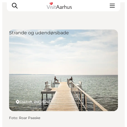
Strande og udendørsbade
Oplevelser
Kalender
Byer og steder
Planlæg ferien
Transport
Ebeltoft, Østjylland
Foto
:
Roar Paaske