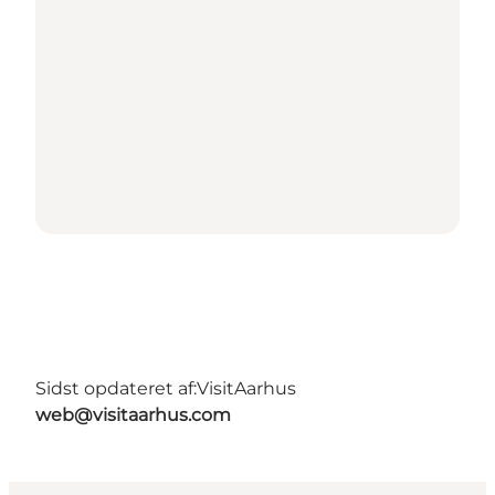
Sidst opdateret af:
VisitAarhus
web@visitaarhus.com