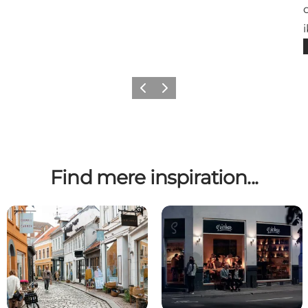
Forrige
Næste
Find mere inspiration...