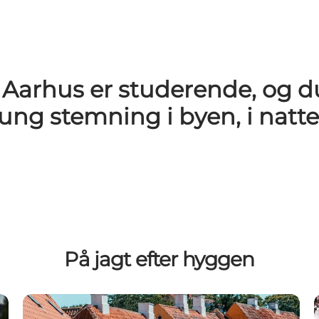
Aarhus er studerende, og du 
ng stemning i byen, i natte
På jagt efter hyggen
Hygge i købstæderne