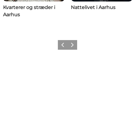
Kvarterer og stræder i
Nattelivet i Aarhus
Aarhus
Forrige
Næste
Share your moments with us