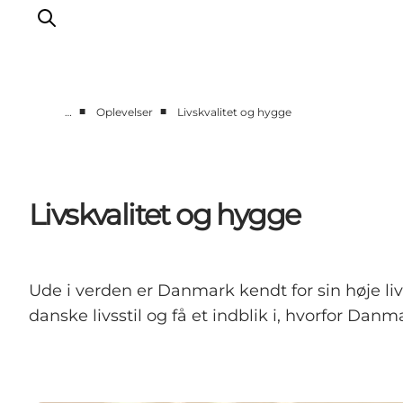
■
■
…
Oplevelser
Livskvalitet og hygge
Oplevelser
Kalender
Byer og steder
Livskvalitet og hygge
Planlæg ferien
Transport
Ude i verden er Danmark kendt for sin høje l
danske livsstil og få et indblik i, hvorfor Danm