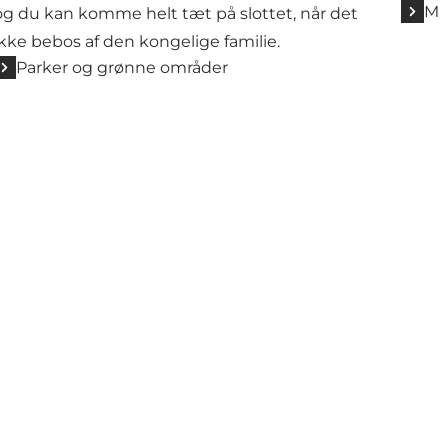
Mi
og du kan komme helt tæt på slottet, når det
ikke bebos af den kongelige familie.
Parker og grønne områder