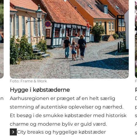
Foto
:
Frame & Work
Hygge i købstæderne
an
Aarhusregionen er præget af en helt særlig
stemning af autentiske oplevelser og nærhed.
Et besøg i de smukke købstæder med historisk
charme og moderne byliv er guld værd.
City breaks og hyggelige købstæder