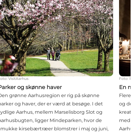
Foto
:
VisitAarhus
Foto
:
R
Parker og skønne haver
En m
Den grønne Aarhusregion er rig på skønne
Flere 
parker og haver, der er værd at besøge. I det
og de
sydlige Aarhus, mellem Marselisborg Slot og
kreat
Aarhusbugten, ligger Mindeparken, hvor de
med k
smukke kirsebærtræer blomstrer i maj og juni,
Aarhu