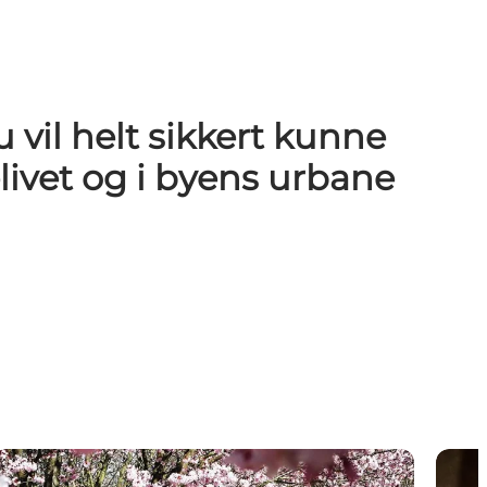
vil helt sikkert kunne
livet og i byens urbane
Parker og skønne haver
En mi