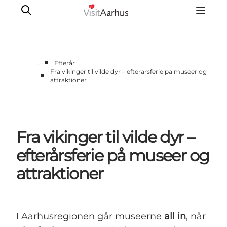
■
…
Efterår
Fra vikinger til vilde dyr – efterårsferie på museer og
■
attraktioner
Oplevelser
Kalender
Byer og steder
Planlæg ferien
Fra vikinger til vilde dyr –
Transport
efterårsferie på museer og
attraktioner
I Aarhusregionen går museerne
all in
, når