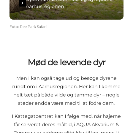
Aarhusregionen
Foto
:
Ree Park Safari
Mød de levende dyr
Men I kan også tage ud og besøge dyrene
rundt om i Aarhusregionen. Her kan I komme
helt tæt på både vilde og tamme dyr – nogle
steder endda være med til at fodre dem.
I
Kattegatcentret
kan I følge med, når hajerne
får serveret deres måltid, i
AQUA Akvarium &
Dyrepark
er odderne altid klar til leg, mens I i