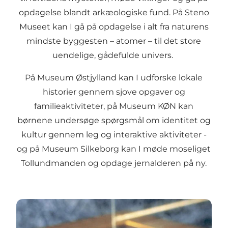
opdagelse blandt arkæologiske fund. På
Steno
Museet
kan I gå på opdagelse i alt fra naturens
mindste byggesten – atomer – til det store
uendelige, gådefulde univers.
På
Museum Østjylland
kan I udforske lokale
historier gennem sjove opgaver og
familieaktiviteter, på
Museum KØN
kan
børnene undersøge spørgsmål om identitet og
kultur gennem leg og interaktive aktiviteter -
og på
Museum Silkeborg
kan I møde moseliget
Tollundmanden
og opdage jernalderen på ny.
Udforsk de mere end 70 museer i Aarhusregionen